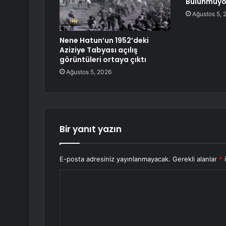
Bulunmuyo
Ağustos 5, 
Nene Hatun’un 1952’deki
Aziziye Tabyası açılış
görüntüleri ortaya çıktı
Ağustos 5, 2026
Bir yanıt yazın
E-posta adresiniz yayınlanmayacak.
Gerekli alanlar
*
i
Y
o
r
u