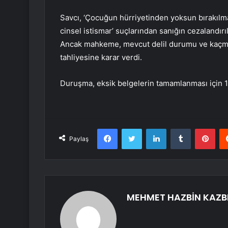
Savcı, ‘Çocuğun hürriyetinden yoksun bırakılmas
cinsel istismar’ suçlarından sanığın cezalandırıl
Ancak mahkeme, mevcut delil durumu ve kaçma
tahliyesine karar verdi.
Duruşma, eksik belgelerin tamamlanması için 1
Facebook
Twitter
LinkedIn
Tumblr
Pint
Paylaş
MEHMET HAZBİN KAZB