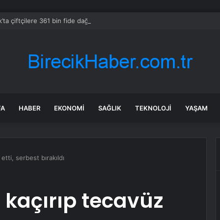
’ta çiftçilere 361 bin fide dağıtıldı
FA
HABER
EKONOMI
SAĞLIK
TEKNOLOJI
YAŞAM
etti, serbest bırakıldı
ı kaçırıp tecavüz