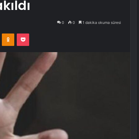
akıldı
0
0
1 dakika okuma süresi
VKontakte
Odnoklassniki
Pocket