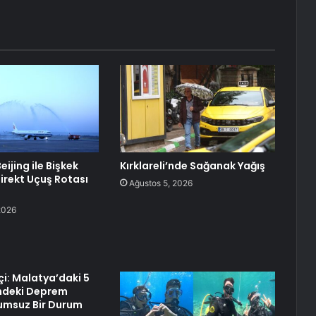
eijing ile Bişkek
Kırklareli’nde Sağanak Yağış
irekt Uçuş Rotası
Ağustos 5, 2026
2026
çi: Malatya’daki 5
ndeki Deprem
umsuz Bir Durum