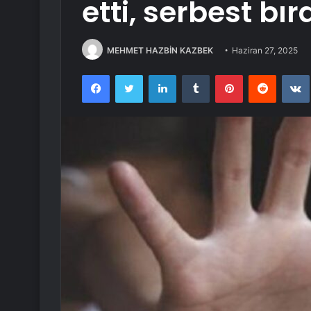
etti, serbest bır
MEHMET HAZBİN KAZBEK
Haziran 27, 2025
Facebook
Twitter
LinkedIn
Tumblr
Pinterest
Reddit