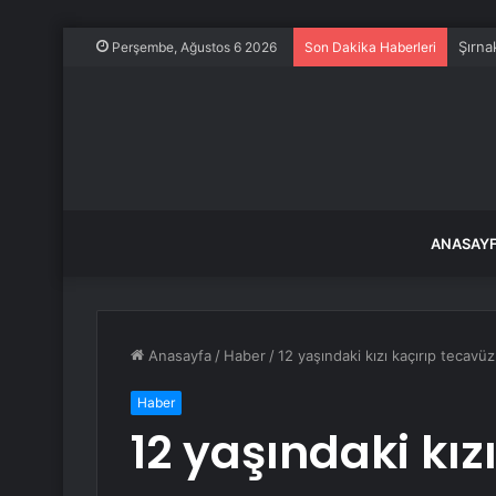
Şırnak
Perşembe, Ağustos 6 2026
Son Dakika Haberleri
ANASAY
Anasayfa
/
Haber
/
12 yaşındaki kızı kaçırıp tecavüz 
Haber
12 yaşındaki kız