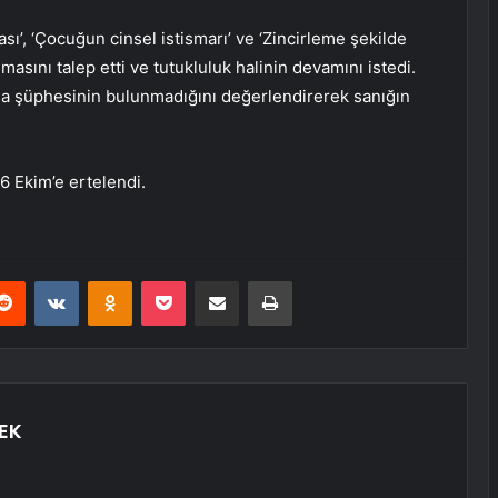
ı’, ‘Çocuğun cinsel istismarı’ ve ‘Zincirleme şekilde
masını talep etti ve tutukluluk halinin devamını istedi.
 şüphesinin bulunmadığını değerlendirerek sanığın
6 Ekim’e ertelendi.
erest
Reddit
VKontakte
Odnoklassniki
Pocket
E-Posta ile paylaş
Yazdır
EK