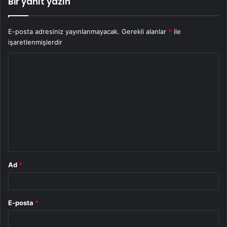
Bir yanıt yazın
E-posta adresiniz yayınlanmayacak.
Gerekli alanlar
*
ile
işaretlenmişlerdir
Y
o
r
u
m
*
Ad
*
E-posta
*