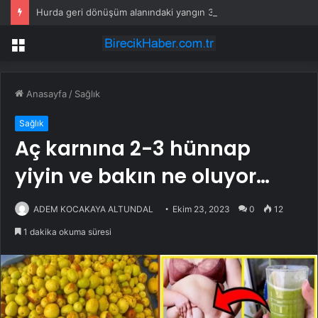
Hurda geri dönüşüm alanındaki yangın 3 saatte söndürüldü
Menü
Anasayfa
/
Sağlık
Sağlık
Aç karnına 2-3 hünnap
yiyin ve bakın ne oluyor…
ADEM KOCAKAYA ALTUNDAL
Ekim 23, 2023
0
12
1 dakika okuma süresi