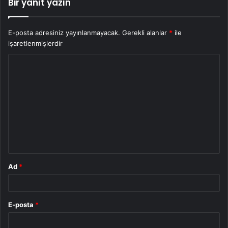
Bir yanıt yazın
E-posta adresiniz yayınlanmayacak.
Gerekli alanlar
*
ile
işaretlenmişlerdir
Y
o
r
u
m
*
Ad
*
E-posta
*