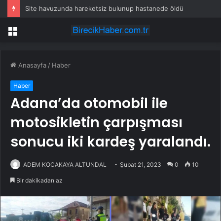
Site havuzunda hareketsiz bulunup hastanede öldü
Menü
Anasayfa
/
Haber
Haber
Adana’da otomobil ile
motosikletin çarpışması
sonucu iki kardeş yaralandı.
ADEM KOCAKAYA ALTUNDAL
Şubat 21, 2023
0
10
Bir dakikadan az