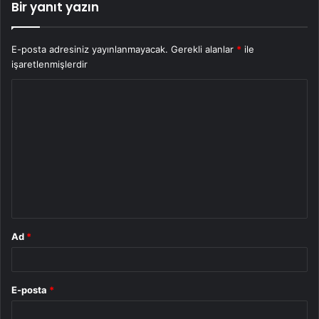
Bir yanıt yazın
E-posta adresiniz yayınlanmayacak.
Gerekli alanlar
*
ile
işaretlenmişlerdir
Y
o
r
u
m
*
Ad
*
E-posta
*