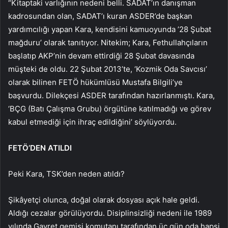
“Kitaptaki varlığının nedeni belli. SADAT’ın danışman
kadrosundan olan, SADAT’ı kuran ASDER’de başkan
yardımcılığı yapan Kara, kendisini kamuoyunda ’28 Şubat
mağduru’ olarak tanıtıyor. Nitekim; Kara, Fethullahçıların
başlatıp AKP’nin devam ettirdiği 28 Şubat davasında
müşteki de oldu. 22 Şubat 2013’te, ‘Kozmik Oda Savcısı’
olarak bilinen FETÖ hükümlüsü Mustafa Bilgili’ye
başvurdu. Dilekçesi ASDER tarafından hazırlanmıştı. Kara,
‘BÇG (Batı Çalışma Grubu) örgütüne katılmadığı ve görev
kabul etmediği için ihraç edildiğini’ söylüyordu.
FETÖ’DEN ATILDI
Peki Kara, TSK’den neden atıldı?
Şikâyetçi olunca, doğal olarak dosyası açık hale geldi.
Aldığı cezalar görülüyordu. Disiplinsizliği nedeni ile 1989
yılında Gayret gemisi komutanı tarafından üç gün oda hapsi