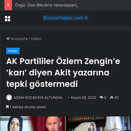
Özgür Özel Bilecik’te Vatandaşlarla Bir Araya Geldi
Menü
Anasayfa
/
Haber
Haber
AK Partililer Özlem Zengin’e
‘karı’ diyen Akit yazarına
tepki göstermedi
ADEM KOCAKAYA ALTUNDAL
Kasım 28, 2022
0
20
1 dakika okuma süresi