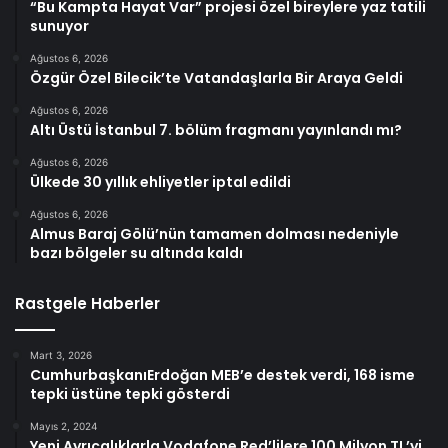
“Bu Kampta Hayat Var” projesi özel bireylere yaz tatili
sunuyor
Ağustos 6, 2026
Özgür Özel Bilecik’te Vatandaşlarla Bir Araya Geldi
Ağustos 6, 2026
Altı Üstü İstanbul 7. bölüm fragmanı yayınlandı mı?
Ağustos 6, 2026
Ülkede 30 yıllık ehliyetler iptal edildi
Ağustos 6, 2026
Almus Baraj Gölü’nün tamamen dolması nedeniyle
bazı bölgeler su altında kaldı
Rastgele Haberler
Mart 3, 2026
CumhurbaşkanıErdoğan MEB’e destek verdi, 168 isme
tepki üstüne tepki gösterdi
Mayıs 2, 2024
Yeni Ayrıcalıklarla Vodafone Red’lilere 100 Milyon TL’yi