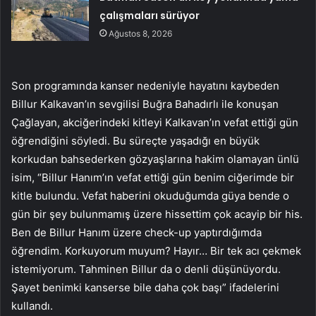
çalışmaları sürüyor
Ağustos 8, 2026
Son programında kanser nedeniyle hayatını kaybeden
Billur Kalkavan’ın sevgilisi Buğra Bahadırlı ile konuşan
Çağlayan, akciğerindeki kitleyi Kalkavan’ın vefat ettiği gün
öğrendiğini söyledi. Bu süreçte yaşadığı en büyük
korkudan bahsederken gözyaşlarına hakim olamayan ünlü
isim, “Billur Hanım’ın vefat ettiği gün benim ciğerimde bir
kitle bulundu. Vefat haberini okuduğumda güya bende o
gün bir şey bulunmamış üzere hissettim çok acayip bir his.
Ben de Billur Hanım üzere check-up yaptırdığımda
öğrendim. Korkuyorum muyum? Hayır… Bir tek acı çekmek
istemiyorum. Tahminen Billur da o denli düşünüyordu.
Şayet benimki kanserse bile daha çok başı” ifadelerini
kullandı.