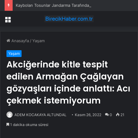
Kaybolan Tosunlar Jandarma Tarafından Bulundu
Menü
Anasayfa
/
Yaşam
Yaşam
Akciğerinde kitle tespit
edilen Armağan Çağlayan
gözyaşları içinde anlattı: Acı
çekmek istemiyorum
ADEM KOCAKAYA ALTUNDAL
Kasım 26, 2022
0
21
1 dakika okuma süresi