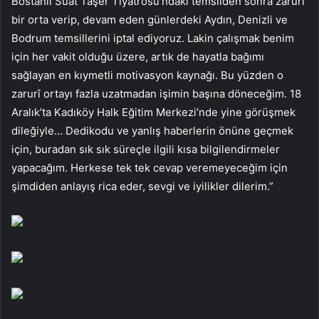
Bostanlı Suat Taşer Tiyatrosu’ndaki temsilden sonra zarurî
bir orta verip, devam eden günlerdeki Aydın, Denizli ve
Bodrum temsillerini iptal ediyoruz. Lakin çalışmak benim
için her vakit olduğu üzere, artık de hayatla bağımı
sağlayan en kıymetli motivasyon kaynağı. Bu yüzden o
zarurî ortayı fazla uzatmadan işimin başına döneceğim. 18
Aralık’ta Kadıköy Halk Eğitim Merkezi’nde yine görüşmek
dileğiyle… Dedikodu ve yanlış haberlerin önüne geçmek
için, buradan sık sık süreçle ilgili kısa bilgilendirmeler
yapacağım. Herkese tek tek cevap veremeyeceğim için
şimdiden anlayış rica eder, sevgi ve iyilikler dilerim.”