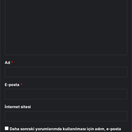
Y
o
r
u
m
*
Ad
*
E-posta
*
İnternet sitesi
Daha sonraki yorumlarımda kullanılması için adım, e-posta