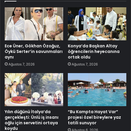
Ece Üner, Gökhan Özoğuz,
Konya’da Başkan Altay
Öykü Serter’in savunmaları
öğrencilerin heyecanına
aynı
ortak oldu
Ağustos 7, 2026
Ağustos 7, 2026
Yılın düğünü İtalya’da
“Bu Kampta Hayat Var”
gerçekleşti: Ünlü iş insanı
projesi özel bireylere yaz
oğlu için servetini ortaya
tatili sunuyor
koydu
Ağustos 6, 2026