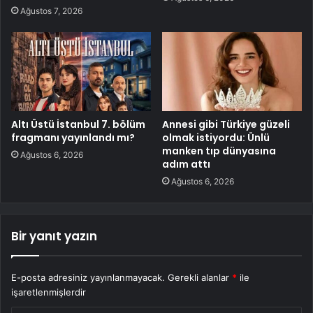
Ağustos 7, 2026
Altı Üstü İstanbul 7. bölüm
Annesi gibi Türkiye güzeli
fragmanı yayınlandı mı?
olmak istiyordu: Ünlü
manken tıp dünyasına
Ağustos 6, 2026
adım attı
Ağustos 6, 2026
Bir yanıt yazın
E-posta adresiniz yayınlanmayacak.
Gerekli alanlar
*
ile
işaretlenmişlerdir