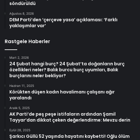
söndürüldü
Ağustos 8, 2026
DEM Parti’den ‘çerçeve yasa’ açıklaması: ‘Farklı
yaklaşımlar var’
Rastgele Haberler
Mart 2, 2026
24 Şubat hangi burç? 24 Şubat’ta doğanların burç
özellikleri neler? Balık burcu burç uyumları, Balık
burçlarını neler bekliyor?
Haziran 11, 2025
Körükten düşen kadın havalimanı çalışanı ağır
yaralandı
Aralık 5, 2025
AK Parti’de peş peşe istifaların ardından Şamil
Tayyar’dan dikkat çeken değerlendirme: Mevzu derin
Eylül 28, 2025
Şarkıcı Güllü 52 yaşında hayatını kaybetti! Oğlu ölüm