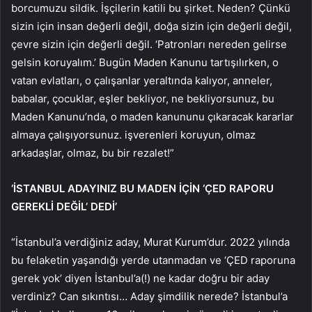
borcumuzu sildik. İşçilerin katili bu şirket. Neden? Çünkü
sizin için insan değerli değil, doğa sizin için değerli değil,
çevre sizin için değerli değil. ‘Patronları nereden gelirse
gelsin koruyalım.’ Bugün Maden Kanunu tartışılırken, o
vatan evlatları, o çalışanlar yeraltında kalıyor, anneler,
babalar, çocuklar, eşler bekliyor, ne bekliyorsunuz, bu
Maden Kanunu’nda, o maden kanununu çıkaracak kararlar
almaya çalışıyorsunuz. işverenleri koruyun, olmaz
arkadaşlar, olmaz, bu bir rezalet!”
‘İSTANBUL ADAYINIZ BU MADEN İÇİN ‘ÇED RAPORU
GEREKLİ DEĞİL’ DEDİ’
“İstanbul’a verdiğiniz aday, Murat Kurum’dur. 2022 yılında
bu felaketin yaşandığı yerde utanmadan ve ‘ÇED raporuna
gerek yok’ diyen İstanbul’a(!) ne kadar doğru bir aday
verdiniz? Can sıkıntısı… Aday şimdilik nerede? İstanbul’a