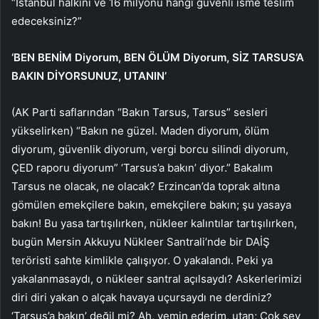
“İstanbul halkını ve 16 milyonu hangi güvenli isme teslim
edeceksiniz?”
‘BEN BENİM Diyorum, BEN ÖLÜM Diyorum, SİZ TARSUS’A
BAKIN DİYORSUNUZ, UTANIN’
(AK Parti saflarından “Bakın Tarsus, Tarsus” sesleri
yükselirken) “Bakın ne güzel. Maden diyorum, ölüm
diyorum, güvenlik diyorum, vergi borcu silindi diyorum,
ÇED raporu diyorum” ‘Tarsus’a bakın’ diyor.” Bakalım
Tarsus ne olacak, ne olacak? Erzincan’da toprak altına
gömülen emekçilere bakın, emekçilere bakın; şu yasaya
bakın! Bu yasa tartışılırken, nükleer kalıntılar tartışılırken,
bugün Mersin Akkuyu Nükleer Santrali’nde bir DAİŞ
teröristi sahte kimlikle çalışıyor. O yakalandı. Peki ya
yakalanmasaydı, o nükleer santral açılsaydı? Askerlerimizi
diri diri yakan o alçak havaya uçursaydı ne derdiniz?
‘Tarsus’a bakın’ değil mi? Ah, yemin ederim, utan; Çok şey