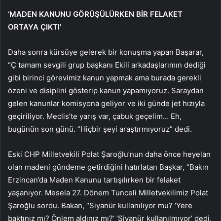
‘MADEN KANUNU GÖRÜŞÜLÜRKEN BİR FELAKET
ORTAYA ÇIKTI’
Daha sonra kürsüye gelerek bir konuşma yapan Başarar,
“Ç
tamam sevgili grup başkanı
Ekili arkadaşlarımın dediği
gibi birinci görevimiz kanun yapmak ama burada gerekli
özeni ve disiplini gösterip kanun yapamıyoruz. Saraydan
gelen kanunlar komisyona geliyor ve iki günde jet hızıyla
geçiriliyor. Meclis’te yarış var, çabuk geçelim… Eh,
bugünün son günü. “Hiçbir şeyi araştırmıyoruz” dedi.
Eski CHP Milletvekili Polat Şaroğlu’nun daha önce heyelan
olan madeni gündeme getirdiğini hatırlatan Başkar, “Bakın
Erzincan’da Maden Kanunu tartışılırken bir felaket
yaşanıyor. Mesela 27. Dönem Tunceli Milletvekilimiz Polat
Şaroğlu sordu. Bakan, “Siyanür kullanılıyor mu? ‘Yere
baktınız mı? Önlem aldınız mı?’ ‘Siyanür kullanılmıyor’ dedi,