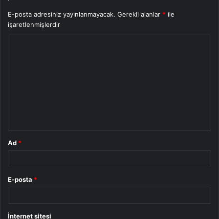
E-posta adresiniz yayınlanmayacak.
Gerekli alanlar
*
ile
işaretlenmişlerdir
Y
o
r
u
m
*
Ad
*
E-posta
*
İnternet sitesi