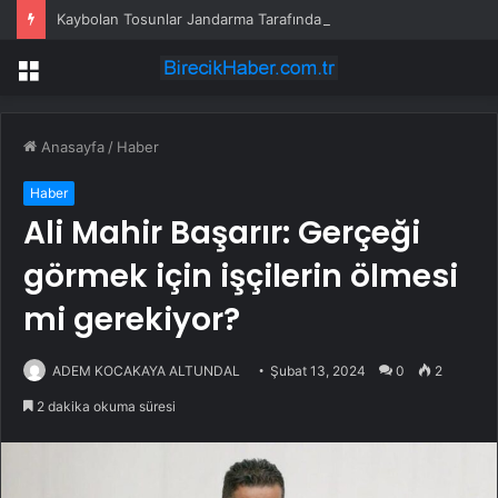
Kaybolan Tosunlar Jandarma Tarafından Bulundu
Menü
Anasayfa
/
Haber
Haber
Ali Mahir Başarır: Gerçeği
görmek için işçilerin ölmesi
mi gerekiyor?
ADEM KOCAKAYA ALTUNDAL
Şubat 13, 2024
0
2
2 dakika okuma süresi