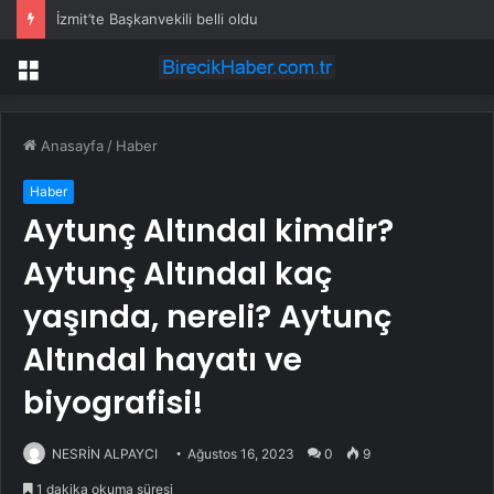
İzmit’te Başkanvekili belli oldu
Menü
Anasayfa
/
Haber
Haber
Aytunç Altındal kimdir?
Aytunç Altındal kaç
yaşında, nereli? Aytunç
Altındal hayatı ve
biyografisi!
NESRİN ALPAYCI
Ağustos 16, 2023
0
9
1 dakika okuma süresi