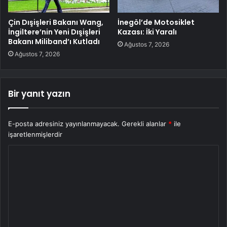
Çin Dışişleri Bakanı Wang,
İnegöl’de Motosiklet
İngiltere’nin Yeni Dışişleri
Kazası: İki Yaralı
Bakanı Miliband’ı Kutladı
Ağustos 7, 2026
Ağustos 7, 2026
Bir yanıt yazın
E-posta adresiniz yayınlanmayacak.
Gerekli alanlar
*
ile
işaretlenmişlerdir
Y
o
r
u
m