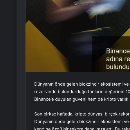
Dünyanın önde gelen blokzincir ekosistemi ve k
rezervinde bulundurduğu fonların değerinin 100
Binance’e duyulan güveni hem de kripto varlık p
Son birkaç haftada, kripto dünyası birçok reko
Dünyanın önde gelen blokzincir ekosistemi ve k
kendine özgü bir rekora daha imza attı. Bu reko