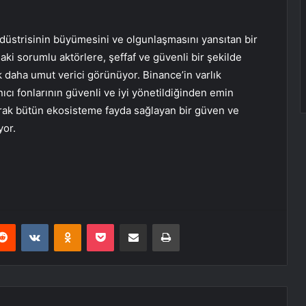
ndüstrisinin büyümesini ve olgunlaşmasını yansıtan bir
ki sorumlu aktörlere, şeffaf ve güvenli bir şekilde
 daha umut verici görünüyor. Binance’in varlık
nıcı fonlarının güvenli ve iyi yönetildiğinden emin
arak bütün ekosisteme fayda sağlayan bir güven ve
yor.
erest
Reddit
VKontakte
Odnoklassniki
Pocket
E-Posta ile paylaş
Yazdır