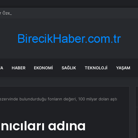
 Özel Bilecik’te Vatandaşlarla Bir Araya Geldi
FA
HABER
EKONOMI
SAĞLIK
TEKNOLOJI
YAŞAM
 rezervinde bulundurduğu fonların değeri, 100 milyar doları aştı
nıcıları adına