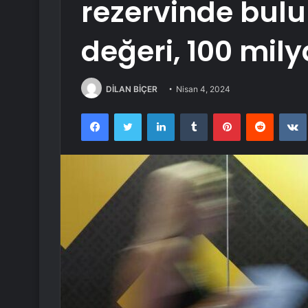
rezervinde bul
değeri, 100 mily
DİLAN BİÇER
Nisan 4, 2024
Facebook
Twitter
LinkedIn
Tumblr
Pinterest
Reddit