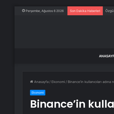
Özgür
Perşembe, Ağustos 6 2026
Son Dakika Haberleri
ANASAY
Anasayfa
/
Ekonomi
/
Binance’in kullanıcıları adına
Ekonomi
Binance’in kulla