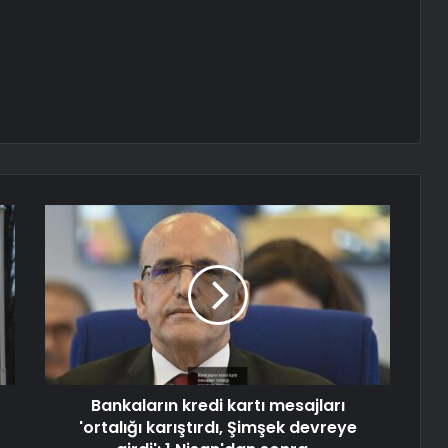
Bankaların kredi kartı mesajları
'ortalığı karıştırdı, Şimşek devreye