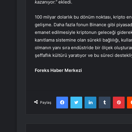
kazanıyor.”
ekledi.
100 milyar dolarlık bu dönüm noktası, kripto e
gelişme. Daha fazla fonun Binance gibi piyasada
emanet edilmesiyle kriptonun geleceği giderek
kanıtlama sistemine olan sürekli bağlılığı, kulla
olmanın yanı sıra endüstride bir ölçek oluştur
şeffaflık kültürü yaratıyor ve bu süreci destekli
Foreks Haber Merkezi
Facebook
Twitter
LinkedIn
Tumblr
Pint
Paylaş