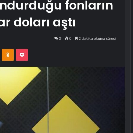
undurduğu fonların
ar doları aştı
0
0
2 dakika okuma süresi
VKontakte
Odnoklassniki
Pocket