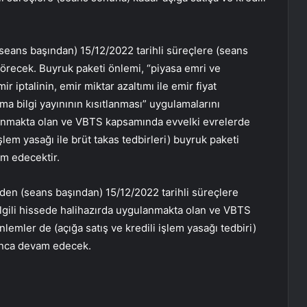
(seans başından) 15/12/2022 tarihli süreçlere (seans
örecek. Buyruk paketi önlemi, “piyasa emri ve
ir iptalinin, emir miktar azaltımı ile emir fiyat
a bilgi yayınının kısıtlanması” uygulamalarını
ulanmakta olan ve VBTS kapsamında evvelki evrelerde
şlem yasağı ile brüt takas tedbirleri) buyruk paketi
m edecektir.
rden (seans başından) 15/12/2022 tarihli süreçlere
İlgili hissede halihazırda uygulanmakta olan ve VBTS
mler de (açığa satış ve kredili işlem yasağı tedbiri)
unca devam edecek.