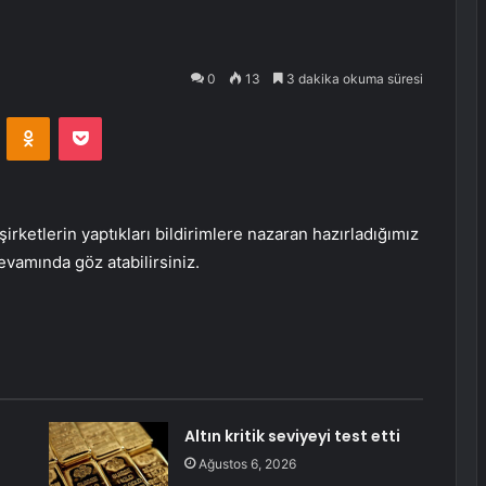
0
13
3 dakika okuma süresi
VKontakte
Odnoklassniki
Pocket
irketlerin yaptıkları bildirimlere nazaran hazırladığımız
evamında göz atabilirsiniz.
Altın kritik seviyeyi test etti
Ağustos 6, 2026