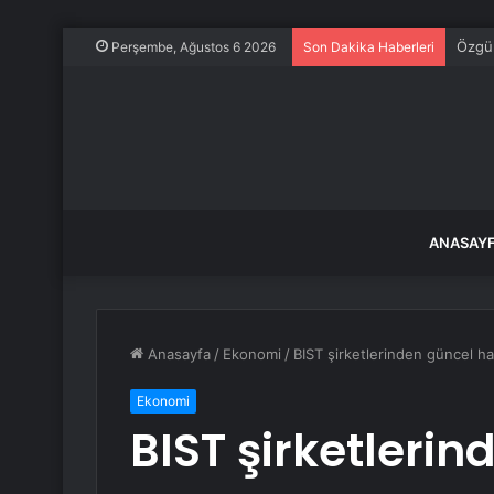
Özgür
Perşembe, Ağustos 6 2026
Son Dakika Haberleri
ANASAY
Anasayfa
/
Ekonomi
/
BIST şirketlerinden güncel ha
Ekonomi
BIST şirketleri