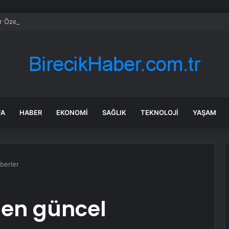
 Özel Bilecik’te Vatandaşlarla Bir Araya Geldi
FA
HABER
EKONOMI
SAĞLIK
TEKNOLOJI
YAŞAM
berler
nden güncel