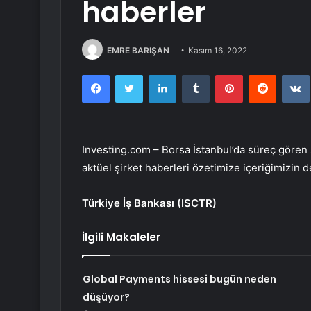
haberler
EMRE BARIŞAN
Kasım 16, 2022
Facebook
Twitter
LinkedIn
Tumblr
Pinterest
Reddit
Investing.com – Borsa İstanbul’da süreç gören ş
aktüel şirket haberleri özetimize içeriğimizin d
Türkiye İş Bankası (
ISCTR
)
İlgili Makaleler
Global Payments hissesi bugün neden
düşüyor?