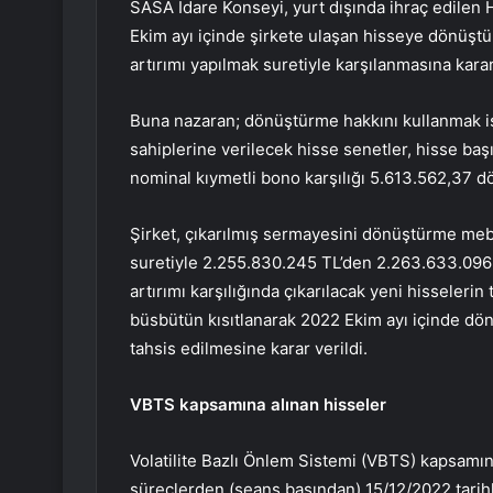
SASA İdare Konseyi, yurt dışında ihraç edilen 
Ekim ayı içinde şirkete ulaşan hisseye dönüştü
artırımı yapılmak suretiyle karşılanmasına kara
Buna nazaran; dönüştürme hakkını kullanmak i
sahiplerine verilecek hisse senetler, hisse ba
nominal kıymetli bono karşılığı 5.613.562,37 
Şirket, çıkarılmış sermayesini dönüştürme mebl
suretiyle 2.255.830.245 TL’den 2.263.633.096
artırımı karşılığında çıkarılacak yeni hisseleri
büsbütün kısıtlanarak 2022 Ekim ayı içinde dön
tahsis edilmesine karar verildi.
VBTS kapsamına alınan hisseler
Volatilite Bazlı Önlem Sistemi (VBTS) kapsamı
süreçlerden (seans başından) 15/12/2022 tarihl