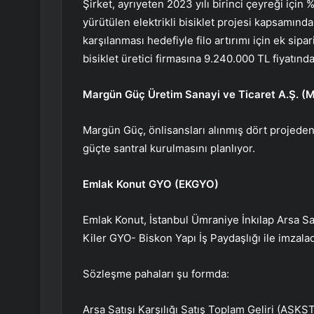
Şirket, ayrıyeten 2023 yılı birinci çeyreği için 
yürütülen elektrikli bisiklet projesi kapsamınd
karşılanması hedefiyle filo artırımı için ek sip
bisiklet üretici firmasına 9.240.000 TL fiyatında e
Margün Güç Üretim Sanayi ve Ticaret A.Ş. (
M
Margün Güç, önlisansları alınmış dört projed
güçte santral kurulmasını planlıyor.
Emlak Konut GYO (
EKGYO
)
Emlak Konut, İstanbul Ümraniye İnkılap Arsa Satış
Kiler GYO- Biskon Yapı İş Paydaşlığı ile imzala
Sözleşme pahaları şu formda:
Arsa Satışı Karşılığı Satış Toplam Geliri (ASK