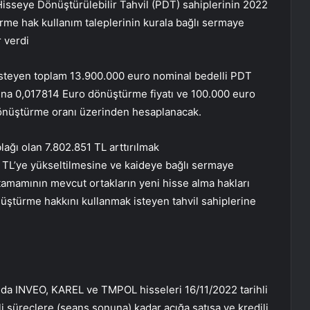
Hisseye Dönüştürülebilir Tahvil (PDT) sahiplerinin 2022
rme hak kullanım taleplerinin kurala bağlı sermaye
r verdi
steyen toplam 13.900.000 euro nominal bedelli PDT
şına 0,017814 Euro dönüştürme fiyatı ve 100.000 euro
dönüştürme oranı üzerinden hesaplanacak.
ağı olan 7.802.851 TL arttırılmak
 TL’ye yükseltilmesine ve kaideye bağlı sermaye
n tamamının mevcut ortakların yeni hisse alma hakları
üştürme hakkını kullanmak isteyen tahvil sahiplerine
nda
INVEO
,
KAREL
ve
TMPOL
hisseleri 16/11/2022 tarihli
i süreçlere (seans sonuna) kadar açığa satışa ve kredili