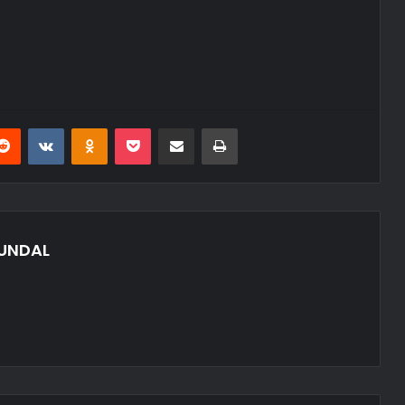
erest
Reddit
VKontakte
Odnoklassniki
Pocket
E-Posta ile paylaş
Yazdır
UNDAL