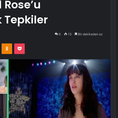
d Rose’u
k Tepkiler
0
13
Bir dakikadan az
VKontakte
Odnoklassniki
Pocket