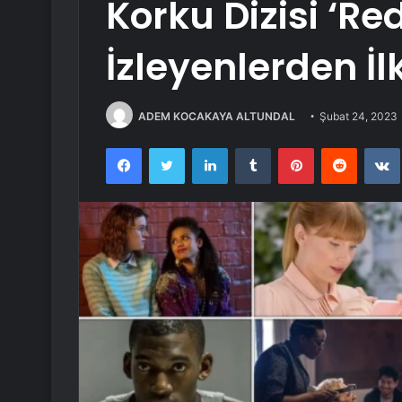
Korku Dizisi ‘Re
İzleyenlerden İl
ADEM KOCAKAYA ALTUNDAL
Şubat 24, 2023
Facebook
Twitter
LinkedIn
Tumblr
Pinterest
Reddit