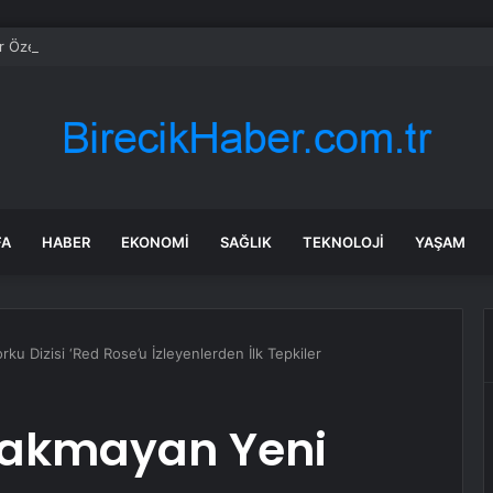
 Özel Bilecik’te Vatandaşlarla Bir Araya Geldi
FA
HABER
EKONOMI
SAĞLIK
TEKNOLOJI
YAŞAM
ku Dizisi ‘Red Rose’u İzleyenlerden İlk Tepkiler
 Bakmayan Yeni