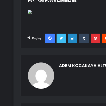
Peki, Red Rose’u izlediniz mi?
Facebook
Twitter
LinkedIn
Tumblr
Pint
Paylaş
ADEM KOCAKAYA ALT