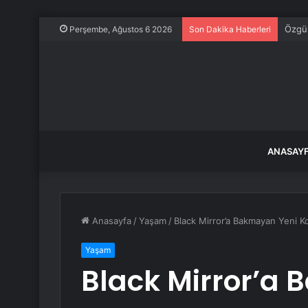
Özgür
Perşembe, Ağustos 6 2026
Son Dakika Haberleri
ANASAY
Anasayfa
/
Yaşam
/
Black Mirror’a Bakmayan Yeni Kor
Yaşam
Black Mirror’a