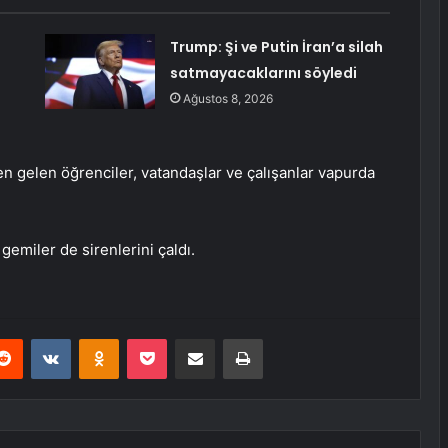
Trump: Şi ve Putin İran’a silah
satmayacaklarını söyledi
Ağustos 8, 2026
rden gelen öğrenciler, vatandaşlar ve çalışanlar vapurda
emiler de sirenlerini çaldı.
erest
Reddit
VKontakte
Odnoklassniki
Pocket
E-Posta ile paylaş
Yazdır