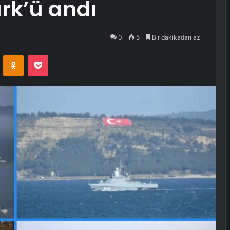
rk’ü andı
0
5
Bir dakikadan az
VKontakte
Odnoklassniki
Pocket