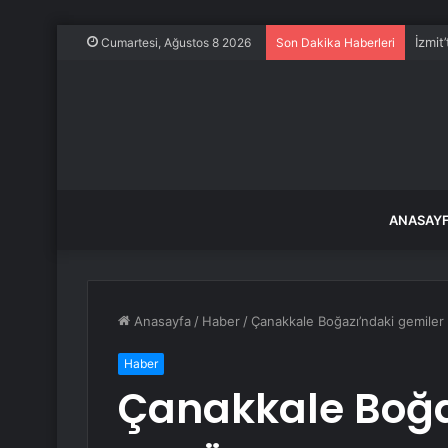
İzmit
Cumartesi, Ağustos 8 2026
Son Dakika Haberleri
ANASAY
Anasayfa
/
Haber
/
Çanakkale Boğazı’ndaki gemiler
Haber
Çanakkale Boğa