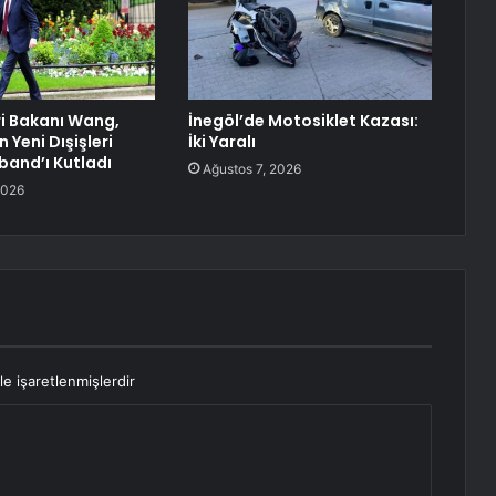
ri Bakanı Wang,
İnegöl’de Motosiklet Kazası:
n Yeni Dışişleri
İki Yaralı
band’ı Kutladı
Ağustos 7, 2026
2026
le işaretlenmişlerdir