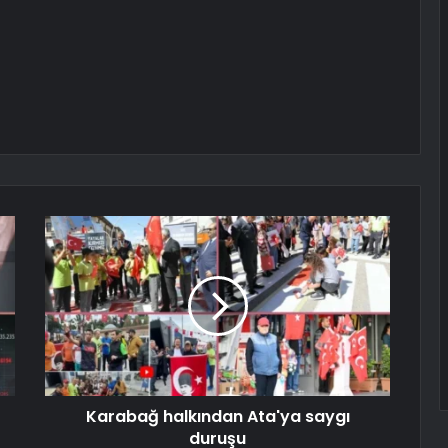
Karabağ halkından Ata'ya saygı
duruşu