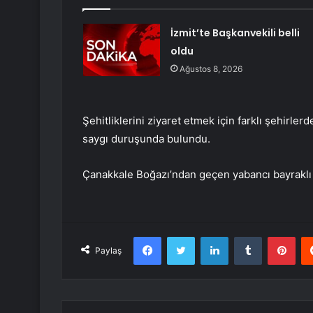
İzmit’te Başkanvekili belli
oldu
Ağustos 8, 2026
Şehitliklerini ziyaret etmek için farklı şehirle
saygı duruşunda bulundu.
Çanakkale Boğazı’ndan geçen yabancı bayraklı g
Facebook
Twitter
LinkedIn
Tumblr
Pint
Paylaş