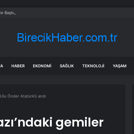
’te Başkanvekili belli oldu
FA
HABER
EKONOMI
SAĞLIK
TEKNOLOJI
YAŞAM
 Ulu Önder Atatürk’ü andı
zı’ndaki gemiler