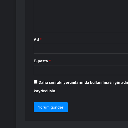
u
m
*
Ad
*
E-posta
*
Daha sonraki yorumlarımda kullanılması için adı
kaydedilsin.