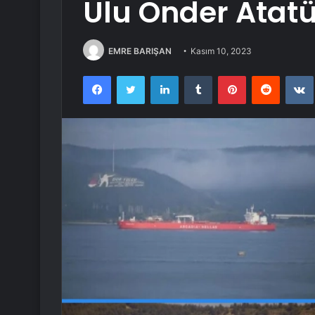
Ulu Önder Atatü
EMRE BARIŞAN
Kasım 10, 2023
Facebook
Twitter
LinkedIn
Tumblr
Pinterest
Reddit