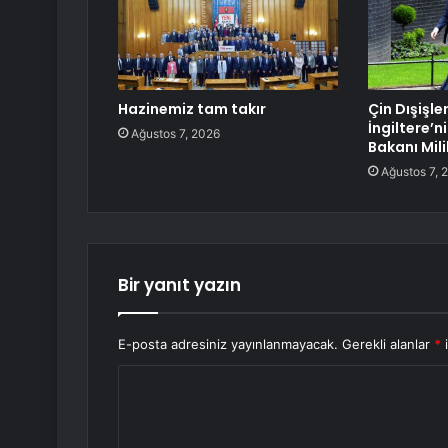
Hazinemiz tam takır
Çin Dışişle
İngiltere’ni
Ağustos 7, 2026
Bakanı Mili
Ağustos 7, 
Bir yanıt yazın
E-posta adresiniz yayınlanmayacak.
Gerekli alanlar
*
i
Y
o
r