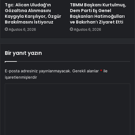
Tgc: Alican Uludağ’ın
TBMM Başkanı Kurtulmuş,
Gözaltına Alınmasını
Dem Parti Eş Genel
Kaygıyla Karşılıyor, Özgür
Başkanları Hatimoğulları
Bırakılmasını İstiyoruz
ve Bakırhan’ı Ziyaret Etti
Ağustos 6, 2026
Ağustos 6, 2026
Bir yanıt yazın
E-posta adresiniz yayınlanmayacak.
Gerekli alanlar
*
ile
işaretlenmişlerdir
Y
o
r
u
m
*