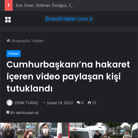
Ece Üner, Gökhan Özoğuz, Öykü Serter’in savunmaları aynı
Menü
Anasayfa
/
Haber
Haber
Cumhurbaşkanı’na hakaret
içeren video paylaşan kişi
tutuklandı
CENK TURAÇ
Şubat 19, 2023
0
12
Bir dakikadan az