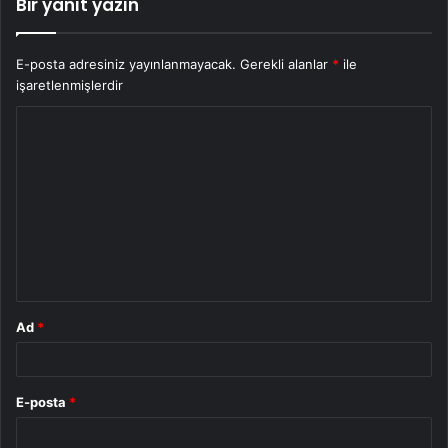
Bir yanıt yazın
E-posta adresiniz yayınlanmayacak.
Gerekli alanlar
*
ile
işaretlenmişlerdir
Y
o
r
u
m
*
Ad
*
E-posta
*