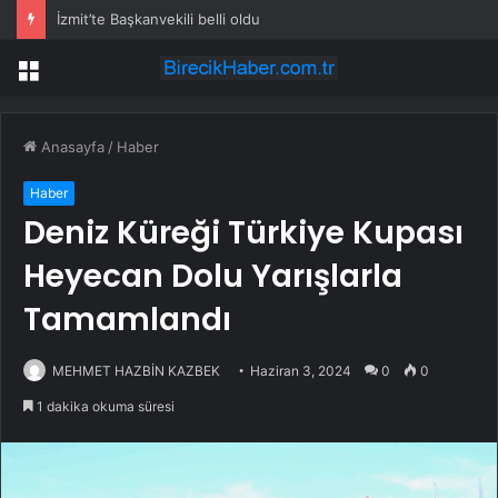
İzmit’te Başkanvekili belli oldu
Menü
Anasayfa
/
Haber
Haber
Deniz Küreği Türkiye Kupası
Heyecan Dolu Yarışlarla
Tamamlandı
MEHMET HAZBİN KAZBEK
Haziran 3, 2024
0
0
1 dakika okuma süresi