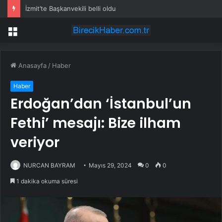
İzmit’te Başkanvekili belli oldu
Menü
Anasayfa
/
Haber
Haber
Erdoğan’dan ‘İstanbul’un
Fethi’ mesajı: Bize ilham
veriyor
NURCAN BAYRAM
Mayıs 29, 2024
0
0
1 dakika okuma süresi