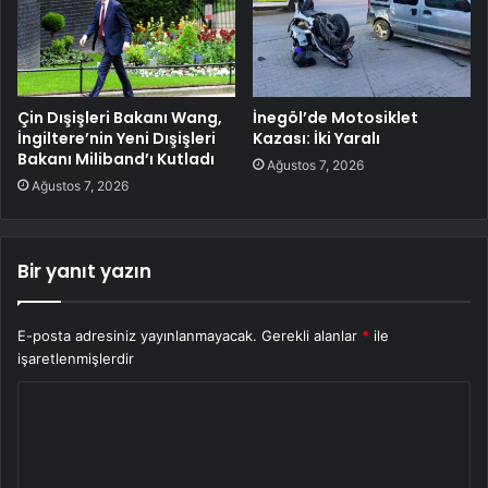
Çin Dışişleri Bakanı Wang,
İnegöl’de Motosiklet
İngiltere’nin Yeni Dışişleri
Kazası: İki Yaralı
Bakanı Miliband’ı Kutladı
Ağustos 7, 2026
Ağustos 7, 2026
Bir yanıt yazın
E-posta adresiniz yayınlanmayacak.
Gerekli alanlar
*
ile
işaretlenmişlerdir
Y
o
r