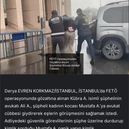
Derya EVREN KORKMAZ/İSTANBUL, İSTANBUL’da FETÖ
operasyonunda gözaltına alınan Kübra A. isimli şüphelinin
avukatı Ali A., şüpheli kadının kocası Mustafa A.’ya avukat
cübbesi giydirerek eşlerin görüşmesini sağlamak istedi.
Adliyedeki güvenlik görevlilerinin şüphe üzerine durdurup
kimlik sorduğu Mustafa A. panik yapıp kimlik