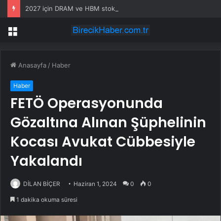
2027 için DRAM ve HBM stokları tükendi, ek üretim de olmayacak
Menü
Anasayfa
/
Haber
Haber
FETÖ Operasyonunda
Gözaltına Alınan Şüphelinin
Kocası Avukat Cübbesiyle
Yakalandı
DİLAN BİÇER
Haziran 1, 2024
0
0
1 dakika okuma süresi