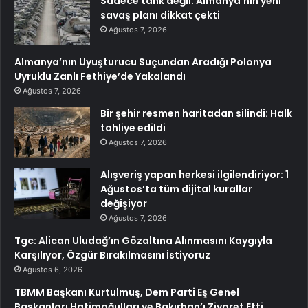
Sadece tank değil: Almanya’nın yeni
savaş planı dikkat çekti
Ağustos 7, 2026
Almanya’nın Uyuşturucu Suçundan Aradığı Polonya
Uyruklu Zanlı Fethiye’de Yakalandı
Ağustos 7, 2026
Bir şehir resmen haritadan silindi: Halk
tahliye edildi
Ağustos 7, 2026
Alışveriş yapan herkesi ilgilendiriyor: 1
Ağustos’ta tüm dijital kurallar
değişiyor
Ağustos 7, 2026
Tgc: Alican Uludağ’ın Gözaltına Alınmasını Kaygıyla
Karşılıyor, Özgür Bırakılmasını İstiyoruz
Ağustos 6, 2026
TBMM Başkanı Kurtulmuş, Dem Parti Eş Genel
Başkanları Hatimoğulları ve Bakırhan’ı Ziyaret Etti