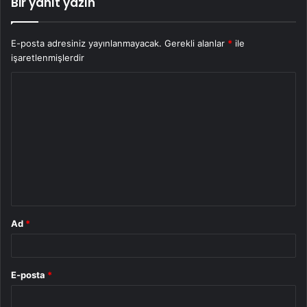
Bir yanıt yazın
E-posta adresiniz yayınlanmayacak.
Gerekli alanlar
*
ile
işaretlenmişlerdir
Y
o
r
u
m
*
Ad
*
E-posta
*