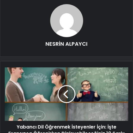
NESRİN ALPAYCI
Yabancı Dil Öğrenmek İsteyenler İçin: İşte