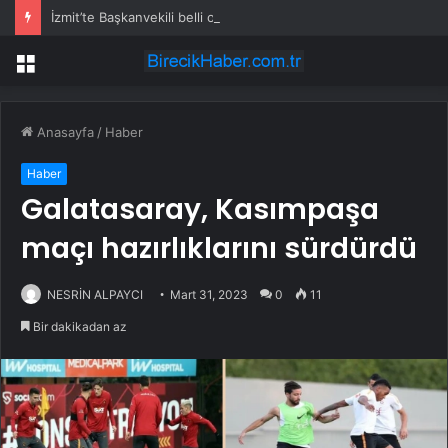
İzmit’te Başkanvekili belli oldu
Menü
Anasayfa
/
Haber
Haber
Galatasaray, Kasımpaşa
maçı hazırlıklarını sürdürdü
NESRİN ALPAYCI
Mart 31, 2023
0
11
Bir dakikadan az