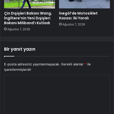
Çin Dışişleri Bakanı Wang,
İnegöl’de Motosiklet
İngiltere’nin Yeni Dışişleri
Kazası: İki Yaralı
Bakanı Miliband’ı Kutladı
Ağustos 7, 2026
Ağustos 7, 2026
Bir yanıt yazın
E-posta adresiniz yayınlanmayacak.
Gerekli alanlar
*
ile
işaretlenmişlerdir
Y
o
r
u
m