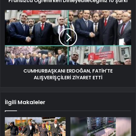
Fransızca Öğrenirken Dinleyebileceğiniz 10 Şarkı
CUMHURBAŞKANI ERDOĞAN, FATİH'TE
ALIŞVERİŞÇİLERİ ZİYARET ETTİ
İlgili Makaleler