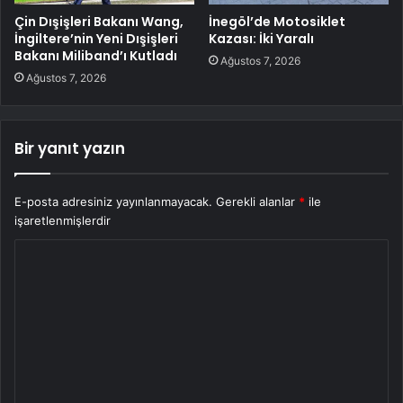
Çin Dışişleri Bakanı Wang,
İnegöl’de Motosiklet
İngiltere’nin Yeni Dışişleri
Kazası: İki Yaralı
Bakanı Miliband’ı Kutladı
Ağustos 7, 2026
Ağustos 7, 2026
Bir yanıt yazın
E-posta adresiniz yayınlanmayacak.
Gerekli alanlar
*
ile
işaretlenmişlerdir
Y
o
r
u
m
*