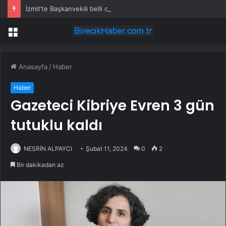
İzmit’te Başkanvekili belli oldu
Menü
Anasayfa
/
Haber
Haber
Gazeteci Kibriye Evren 3 gün
tutuklu kaldı
NESRİN ALPAYCI
Şubat 11, 2024
0
2
Bir dakikadan az