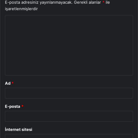
E-posta adresiniz yayınlanmayacak.
Gerekli alanlar
*
ile
işaretlenmişlerdir
Y
o
r
u
m
*
Ad
*
E-posta
*
İnternet sitesi