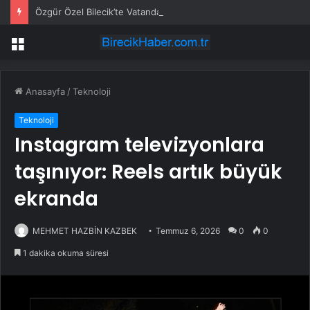
Özgür Özel Bilecik’te Vatandaşlarla Bir Araya Geldi
Menü
Anasayfa
/
Teknoloji
Teknoloji
Instagram televizyonlara
taşınıyor: Reels artık büyük
ekranda
MEHMET HAZBİN KAZBEK
Temmuz 6, 2026
0
0
1 dakika okuma süresi