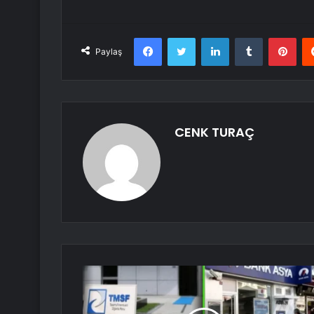
Facebook
Twitter
LinkedIn
Tumblr
Pint
Paylaş
CENK TURAÇ