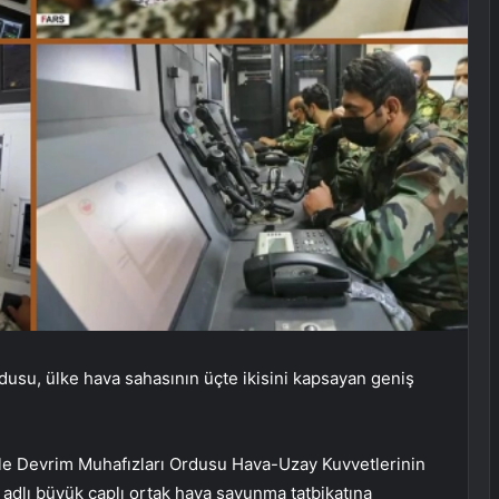
rdusu, ülke hava sahasının üçte ikisini kapsayan geniş
i ile Devrim Muhafızları Ordusu Hava-Uzay Kuvvetlerinin
adlı büyük çaplı ortak hava savunma tatbikatına