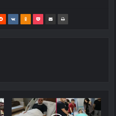
erest
Reddit
VKontakte
Odnoklassniki
Pocket
E-Posta ile paylaş
Yazdır