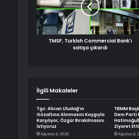
TMSF, Turkish Commercial Bank'ı
satışa çıkardı
İlgili Makaleler
Tgc: Alican Uludağ’ın
TBMM Başk
Gözaltına Alınmasını Kaygıyla
Dem Parti 
Karşılıyor, Özgür Bırakılmasını
Hatimoğull
İstiyoruz
Ziyaret Ett
Ağustos 6, 2026
Ağustos 6, 