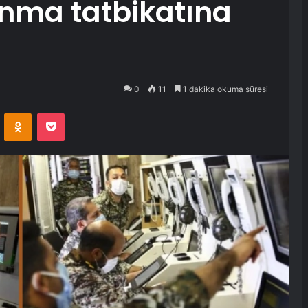
nma tatbikatına
0
11
1 dakika okuma süresi
VKontakte
Odnoklassniki
Pocket