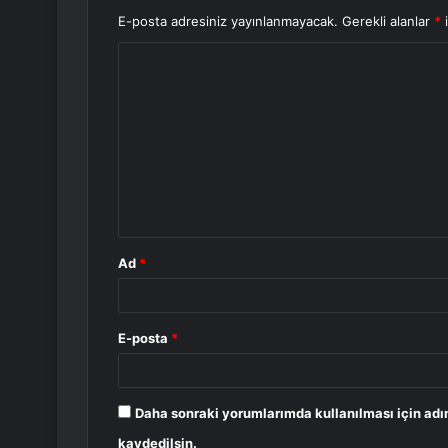
E-posta adresiniz yayınlanmayacak.
Gerekli alanlar
*
i
Y
o
r
u
m
*
Ad
*
E-posta
*
Daha sonraki yorumlarımda kullanılması için adı
kaydedilsin.