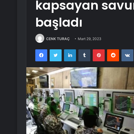
kapsayan savu
başladı
CENK TURAÇ
Mart 29, 2023
Facebook
Twitter
LinkedIn
Tumblr
Pinterest
Reddit