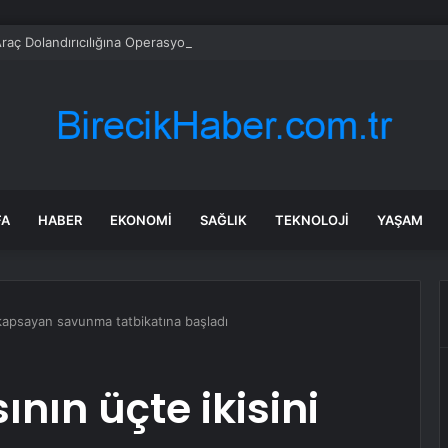
 Araç Dolandırıcılığına Operasyon: Kilometre ve Hasar Gizleme
FA
HABER
EKONOMI
SAĞLIK
TEKNOLOJI
YAŞAM
i kapsayan savunma tatbikatına başladı
nın üçte ikisini