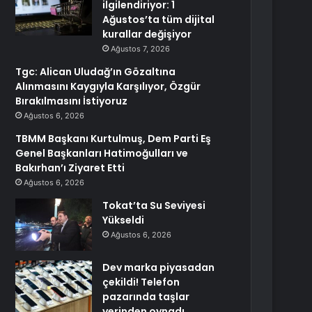
ilgilendiriyor: 1
Ağustos’ta tüm dijital
kurallar değişiyor
Ağustos 7, 2026
Tgc: Alican Uludağ’ın Gözaltına
Alınmasını Kaygıyla Karşılıyor, Özgür
Bırakılmasını İstiyoruz
Ağustos 6, 2026
TBMM Başkanı Kurtulmuş, Dem Parti Eş
Genel Başkanları Hatimoğulları ve
Bakırhan’ı Ziyaret Etti
Ağustos 6, 2026
Tokat’ta Su Seviyesi
Yükseldi
Ağustos 6, 2026
Dev marka piyasadan
çekildi! Telefon
pazarında taşlar
yerinden oynadı