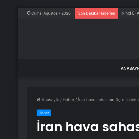
İkinci El
Cuma, Ağustos 7 2026
Son Dakika Haberleri
ANASAY
Anasayfa
/
Haber
/
İran hava sahasının üçte ikisin
Haber
İran hava sahası