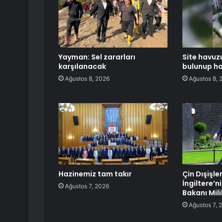
Yayman: Sel zararları
Site havuz
karşılanacak
bulunup h
Ağustos 8, 2026
Ağustos 8, 
Hazinemiz tam takır
Çin Dışişle
İngiltere’ni
Ağustos 7, 2026
Bakanı Mili
Ağustos 7, 