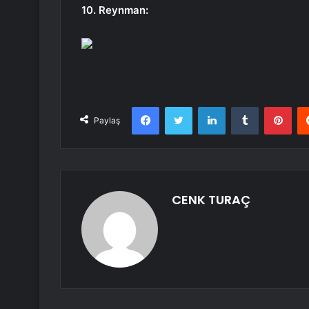
10. Reynman:
Facebook
Twitter
LinkedIn
Tumblr
Pint
Paylaş
CENK TURAÇ