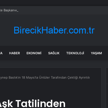
’te Başkanvekili belli oldu
FA
HABER
EKONOMI
SAĞLIK
TEKNOLOJI
YAŞAM
ynep Bastık’ın 18 Mayıs’ta Ünlüler Tarafından Çektiği Ayrıntılı
Aşk Tatilinden