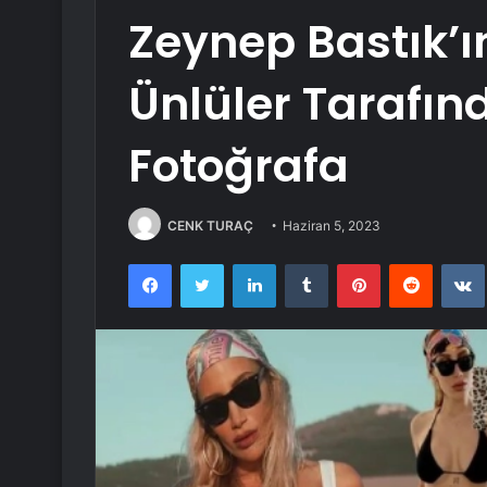
Zeynep Bastık’ı
Ünlüler Tarafınd
Fotoğrafa
CENK TURAÇ
Haziran 5, 2023
Facebook
Twitter
LinkedIn
Tumblr
Pinterest
Reddit