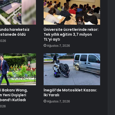
unda hareketsiz
Üniversite ücretlerinde rekor:
astanede öldü
Tek yıllık eğitim 3,7 milyon
TL’yi aştı
2026
Ağustos 7, 2026
ri Bakanı Wang,
İnegöl’de Motosiklet Kazası:
n Yeni Dışişleri
İki Yaralı
band’ı Kutladı
Ağustos 7, 2026
2026