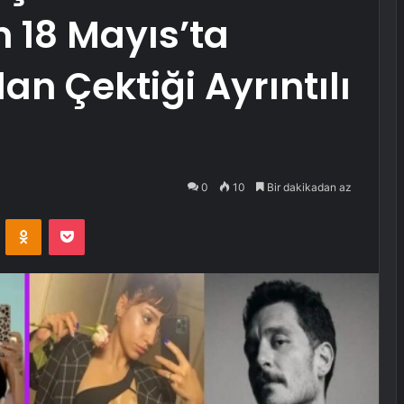
n 18 Mayıs’ta
an Çektiği Ayrıntılı
0
10
Bir dakikadan az
VKontakte
Odnoklassniki
Pocket