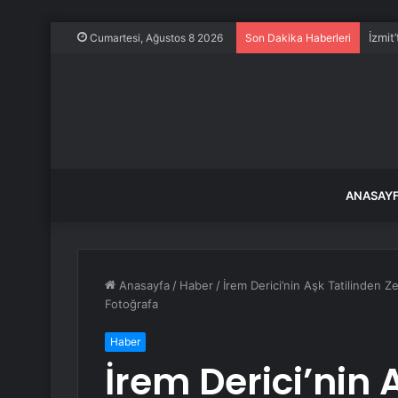
İzmit
Cumartesi, Ağustos 8 2026
Son Dakika Haberleri
ANASAY
Anasayfa
/
Haber
/
İrem Derici’nin Aşk Tatilinden Ze
Fotoğrafa
Haber
İrem Derici’nin 