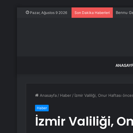
Kaybolan
Pazar, Ağustos 9 2026
Son Dakika Haberleri
ANASAY
Anasayfa
/
Haber
/
İzmir Valiliği, Onur Haftası önce
Haber
İzmir Valiliği, 