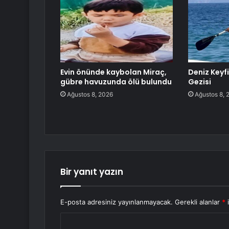
Evin önünde kaybolan Miraç,
Deniz Keyfi
gübre havuzunda ölü bulundu
Gezisi
Ağustos 8, 2026
Ağustos 8, 
Bir yanıt yazın
E-posta adresiniz yayınlanmayacak.
Gerekli alanlar
*
i
Y