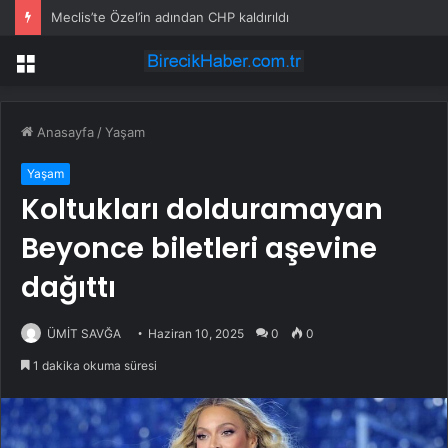
Meclis’te Özel’in adından CHP kaldırıldı
Menü
Anasayfa
/
Yaşam
Yaşam
Koltukları dolduramayan
Beyonce biletleri aşevine
dağıttı
ÜMİT SAVĞA
Haziran 10, 2025
0
0
1 dakika okuma süresi