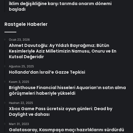
İklim değişikliğine karşı tarımda onarım dönemi
başladı
Rastgele Haberler
Ocak 23, 2026
Ahmet Davutoğlu: Ay Yıldızlı Bayrağımız; Bütün
Kesimleriyle Aziz Milletimizin Namusu, Onuru ve En
Kutsal Değeridir
Ağustos 25, 2025
Hollanda’dan İsrail’e Gazze Tepkisi
Kasım 3, 2025
Brighthouse Financial hisseleri Aquarian’ın satın alma
görüşmeleri haberiyle yükseldi
Haziran 22, 2025
Xbox Game Pass ücretsiz oyun günleri: Dead by
Daylight ve dahası
Mart 31, 2023
Galatasaray, Kasımpaşa maçı hazırlıklarını sürdürdü