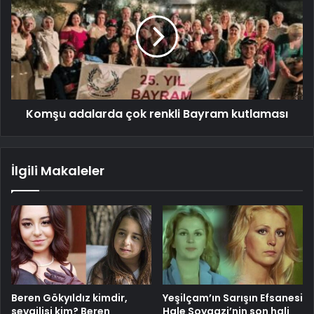
Komşu adalarda çok renkli Bayram kutlaması
İlgili Makaleler
Beren Gökyıldız kimdir,
Yeşilçam’ın Sarışın Efsanesi
sevgilisi kim? Beren
Hale Soygazi’nin son hali