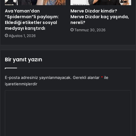
Ava Yaman’dan
Merve Dizdar kimdir?
“Spiderman”li paylaşım:
Merve Dizdar kaç yaşında,
Eklediği etiketler sosyal
nereli?
medyayı karıştırdı
Temmuz 30, 2026
Ağustos 1, 2026
Bir yanıt yazın
E-posta adresiniz yayınlanmayacak.
Gerekli alanlar
*
ile
işaretlenmişlerdir
Y
o
r
u
m