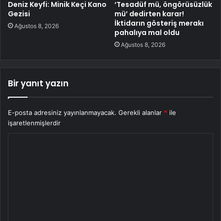
Deniz Keyfi: Minik Keçi Kano
‘Tesadüf mü, öngörüsüzlük
Gezisi
mü’ dedirten karar!
İktidarın gösteriş merakı
Ağustos 8, 2026
pahalıya mal oldu
Ağustos 8, 2026
Bir yanıt yazın
E-posta adresiniz yayınlanmayacak.
Gerekli alanlar
*
ile
işaretlenmişlerdir
Y
o
r
u
m
*