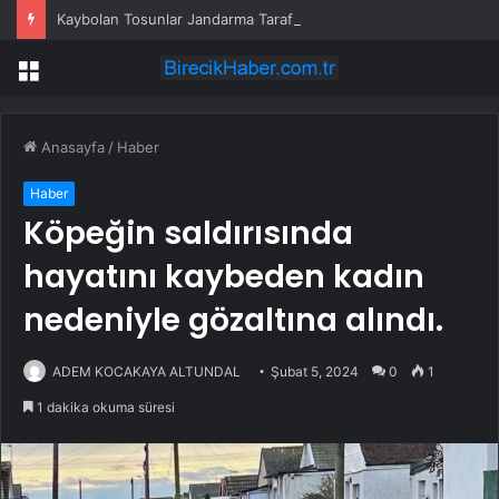
Kaybolan Tosunlar Jandarma Tarafından Bulundu
Menü
Anasayfa
/
Haber
Haber
Köpeğin saldırısında
hayatını kaybeden kadın
nedeniyle gözaltına alındı.
ADEM KOCAKAYA ALTUNDAL
Şubat 5, 2024
0
1
1 dakika okuma süresi