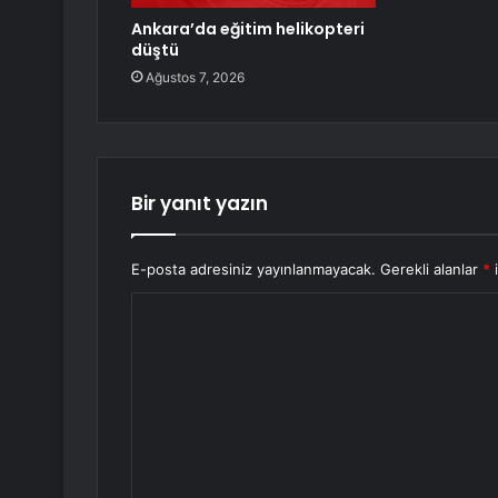
Ankara’da eğitim helikopteri
düştü
Ağustos 7, 2026
Bir yanıt yazın
E-posta adresiniz yayınlanmayacak.
Gerekli alanlar
*
i
Y
o
r
u
m
*