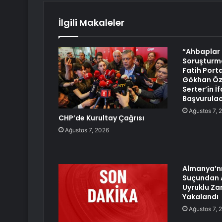
İlgili Makaleler
“Ahbaplar
Soruşturma
Fatih Porta
Gökhan Öz
Serter’in İ
Başvurula
Ağustos 7, 
CHP’de Kurultay Çağrısı
Ağustos 7, 2026
Almanya’n
Suçundan 
Uyruklu Zan
Yakalandı
Ağustos 7, 