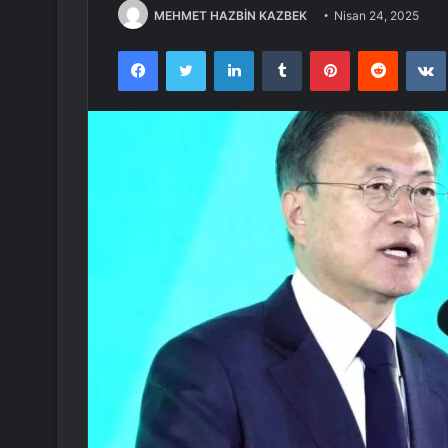
MEHMET HAZBİN KAZBEK
Nisan 24, 2025
Facebook
Twitter
LinkedIn
Tumblr
Pinterest
Reddit