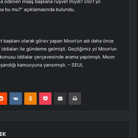
 ödenen maaş başkana rüşvet miydi? Dört yıl
ama bu mu?” açıklamasında bulundu.
et başkanı olarak görev yapan Moon’un adı daha önce
iddiaları ile gündeme gelmişti. Geçtiğimiz yıl Moon’un
 konusu iddialar çerçevesinde arama yapılmıştı. Moon
oşandığı kamuoyuna yansımıştı. – SEUL
erest
Reddit
VKontakte
Odnoklassniki
Pocket
E-Posta ile paylaş
Yazdır
EK