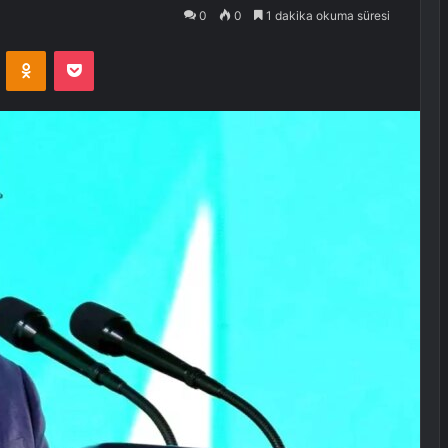
0
0
1 dakika okuma süresi
VKontakte
Odnoklassniki
Pocket