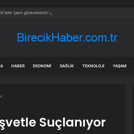
ili isim ‘yarın göreceksiniz’ diyerek duyurdu: Büyükşehir sürprizi
FA
HABER
EKONOMI
SAĞLIK
TEKNOLOJI
YAŞAM
or
şvetle Suçlanıyor