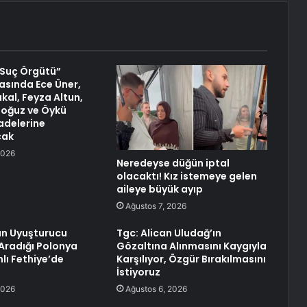
 Suç Örgütü”
sında Ece Üner,
kal, Feyza Altun,
oğuz ve Öykü
fadelerine
cak
2026
Neredeyse düğün iptal
olacaktı! Kız istemeye gelen
aileye büyük ayıp
Ağustos 7, 2026
ın Uyuşturucu
Tgc: Alican Uludağ’ın
Aradığı Polonya
Gözaltına Alınmasını Kaygıyla
lı Fethiye’de
Karşılıyor, Özgür Bırakılmasını
İstiyoruz
2026
Ağustos 6, 2026