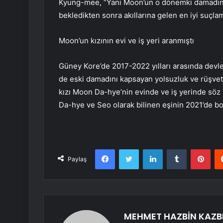
Kyung-mee, “Yani Moon’un o dönemki damadına
bekledikten sonra akıllarına gelen en iyi suçl
Moon’un kızının evi ve iş yeri aranmıştı
Güney Kore’de 2017-2022 yılları arasında devl
de eski damadını kapsayan yolsuzluk ve rüşvet 
kızı Moon Da-hye’nin evinde ve iş yerinde söz
Da-hye ve Seo olarak bilinen eşinin 2021’de b
Facebook
Twitter
LinkedIn
Tumblr
Pint
Paylaş
MEHMET HAZBİN KAZB