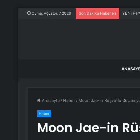
YENİ Part
Cuma, Ağustos 7 2026
Son Dakika Haberleri
ANASAY
Anasayfa
/
Haber
/
Moon Jae-in Rüşvetle Suçlanıy
Haber
Moon Jae-in Rü