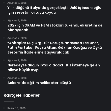
Ağustos 7, 2026
Yılın düğünü İtalya’da gerçekleşti: Ünlü iş insanı oğlu
için servetini ortaya koydu
Ağustos 7, 2026
2027 için DRAM ve HBM stokları tükendi, ek üretim de
olmayacak
Ağustos 7, 2026
“Ahbaplar Suç Örgütü” Soruşturmasında Ece Üner,
Fatih Portakal, Feyza Altun, Gökhan Özoğuz ve Öykü
Serter’in İfadelerine Başvurulacak
Ağustos 7, 2026
Neredeyse düğün iptal olacaktı! Kız istemeye gelen
aileye büyük ayıp
Ağustos 7, 2026
Ankara’da eğitim helikopteri düştü
Rastgele Haberler
Kasım 13, 2025