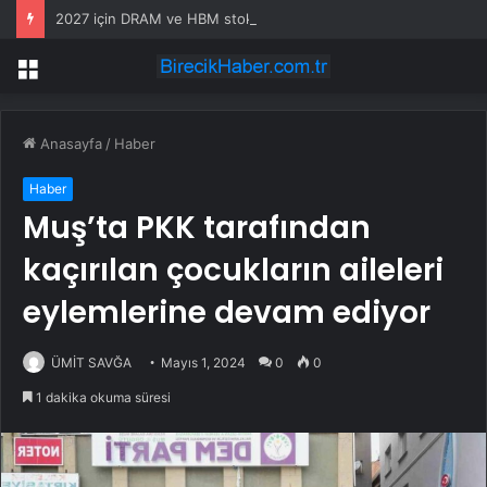
2027 için DRAM ve HBM stokları tükendi, ek üretim de olmayacak
Menü
Anasayfa
/
Haber
Haber
Muş’ta PKK tarafından
kaçırılan çocukların aileleri
eylemlerine devam ediyor
ÜMİT SAVĞA
Mayıs 1, 2024
0
0
1 dakika okuma süresi