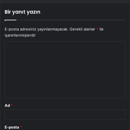
Bir yanıt yazın
E-posta adresiniz yayınlanmayacak.
Gerekli alanlar
*
ile
işaretlenmişlerdir
Y
o
r
u
m
*
Ad
*
E-posta
*