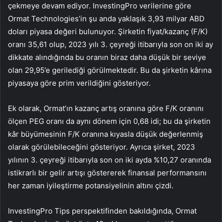
çekmeye devam ediyor. InvestingPro verilerine göre
Ormat Technologies’in şu anda yaklaşık 3,93 milyar ABD
doları piyasa değeri bulunuyor. Şirketin fiyat/kazanç (F/K)
oranı 35,61 olup, 2023 yılı 3. çeyreği itibarıyla son on iki ay
dikkate alındığında bu oranın biraz daha düşük bir seviye
olan 29,95’e gerilediği görülmektedir. Bu da şirketin kârına
piyasaya göre prim verildiğini gösteriyor.
Ek olarak, Ormat’ın kazanç artış oranına göre F/K oranını
ölçen PEG oranı da aynı dönem için 0,68 idi; bu da şirketin
kâr büyümesinin F/K oranına kıyasla düşük değerlenmiş
olarak görülebileceğini gösteriyor. Ayrıca şirket, 2023
yılının 3. çeyreği itibarıyla son on iki ayda %10,27 oranında
istikrarlı bir gelir artışı göstererek finansal performansını
her zaman iyileştirme potansiyelinin altını çizdi.
InvestingPro Tips perspektifinden bakıldığında, Ormat