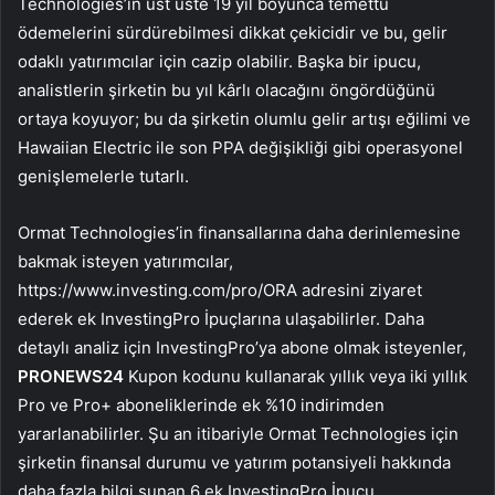
Technologies’in üst üste 19 yıl boyunca temettü
ödemelerini sürdürebilmesi dikkat çekicidir ve bu, gelir
odaklı yatırımcılar için cazip olabilir. Başka bir ipucu,
analistlerin şirketin bu yıl kârlı olacağını öngördüğünü
ortaya koyuyor; bu da şirketin olumlu gelir artışı eğilimi ve
Hawaiian Electric ile son PPA değişikliği gibi operasyonel
genişlemelerle tutarlı.
Ormat Technologies’in finansallarına daha derinlemesine
bakmak isteyen yatırımcılar,
https://www.investing.com/pro/ORA adresini ziyaret
ederek ek InvestingPro İpuçlarına ulaşabilirler. Daha
detaylı analiz için InvestingPro’ya abone olmak isteyenler,
PRONEWS24
Kupon kodunu kullanarak yıllık veya iki yıllık
Pro ve Pro+ aboneliklerinde ek %10 indirimden
yararlanabilirler. Şu an itibariyle Ormat Technologies için
şirketin finansal durumu ve yatırım potansiyeli hakkında
daha fazla bilgi sunan 6 ek InvestingPro İpucu