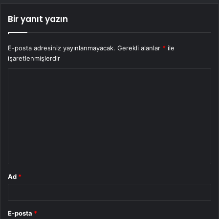
Bir yanıt yazın
E-posta adresiniz yayınlanmayacak.
Gerekli alanlar
*
ile
işaretlenmişlerdir
Y
o
r
u
m
*
Ad
*
E-posta
*