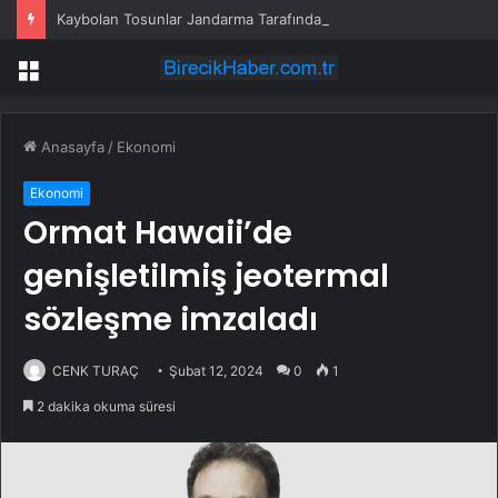
Kaybolan Tosunlar Jandarma Tarafından Bulundu
Menü
Anasayfa
/
Ekonomi
Ekonomi
Ormat Hawaii’de
genişletilmiş jeotermal
sözleşme imzaladı
CENK TURAÇ
Şubat 12, 2024
0
1
2 dakika okuma süresi