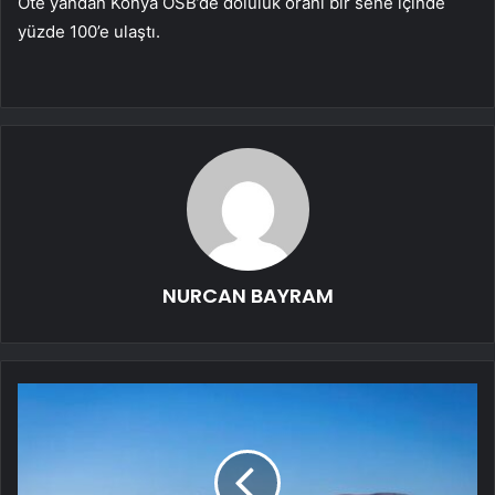
Öte yandan Konya OSB’de doluluk oranı bir sene içinde
yüzde 100’e ulaştı.
NURCAN BAYRAM