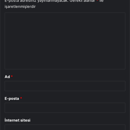
E-posta adresiniz yayınlanmayacak.
Gerekli alanlar
*
ile
işaretlenmişlerdir
Y
o
r
u
m
*
Ad
*
E-posta
*
İnternet sitesi