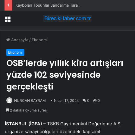
Kaybolan Tosunlar Jandarma Tarafından Bulundu
Menü
Anasayfa
/
Ekonomi
Ekonomi
OSB’lerde yıllık kira artışları
yüzde 102 seviyesinde
gerçekleşti
NURCAN BAYRAM
Nisan 17, 2024
0
0
2 dakika okuma süresi
İSTANBUL (İGFA) –
TSKB Gayrimenkul Değerleme A.Ş.
organize sanayi bölgeleri özelindeki kapsamlı