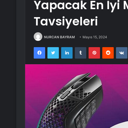
Yapacak En İyi
Tavsiyeleri
NURCAN BAYRAM
Mayıs 15, 2024
Facebook
Twitter
LinkedIn
Tumblr
Pinterest
Reddit