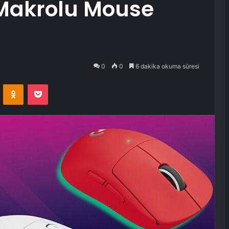
 Makrolu Mouse
0
0
6 dakika okuma süresi
VKontakte
Odnoklassniki
Pocket