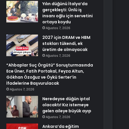
Yılın düğünü İtalya’da
gerçekleşti: Ünlü iş
insanı oğlu için servetini
ortaya koydu
Ağustos 7, 2026
2027 için DRAM ve HBM
stokları tükendi, ek
üretim de olmayacak
Ağustos 7, 2026
“Ahbaplar Suç Örgütü” Soruşturmasında
Ece Üner, Fatih Portakal, Feyza Altun,
Gökhan Özoğuz ve Öykü Serter’in
İfadelerine Başvurulacak
Ağustos 7, 2026
Neredeyse düğün iptal
olacaktı! Kız istemeye
gelen aileye büyük ayıp
Ağustos 7, 2026
Ankara’da eğitim