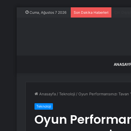
İnegöl’de
Cuma, Ağustos 7 2026
Son Dakika Haberleri
ANASAY
Anasayfa
/
Teknoloji
/
Oyun Performansınızı Tavan 
Teknoloji
Oyun Performan