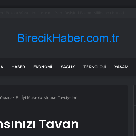
 Motosiklet Kazası: İki Yaralı
FA
HABER
EKONOMI
SAĞLIK
TEKNOLOJI
YAŞAM
Yapacak En İyi Makrolu Mouse Tavsiyeleri
sınızı Tavan