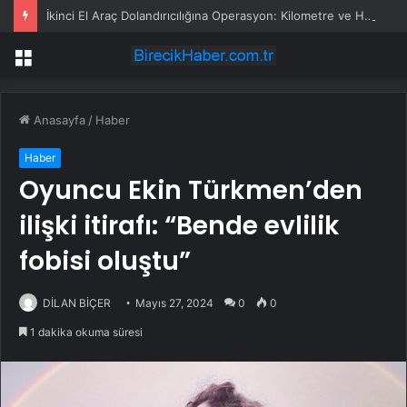
İkinci El Araç Dolandırıcılığına Operasyon: Kilometre ve Hasar Gizleme
Menü
Anasayfa
/
Haber
Haber
Oyuncu Ekin Türkmen’den
ilişki itirafı: “Bende evlilik
fobisi oluştu”
DİLAN BİÇER
Mayıs 27, 2024
0
0
1 dakika okuma süresi