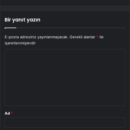
Bir yanıt yazın
E-posta adresiniz yayınlanmayacak.
Gerekli alanlar
*
ile
işaretlenmişlerdir
Y
o
r
u
m
*
Ad
*