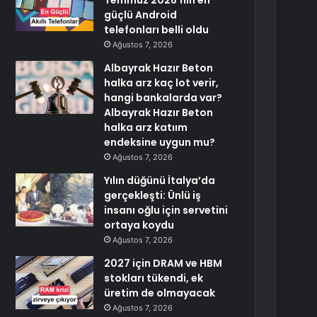
Temmuz 2026’nın en
güçlü Android
telefonları belli oldu
Ağustos 7, 2026
Albayrak Hazır Beton
halka arz kaç lot verir,
hangi bankalarda var?
Albayrak Hazır Beton
halka arz katıım
endeksine uygun mu?
Ağustos 7, 2026
Yılın düğünü İtalya’da
gerçekleşti: Ünlü iş
insanı oğlu için servetini
ortaya koydu
Ağustos 7, 2026
2027 için DRAM ve HBM
stokları tükendi, ek
üretim de olmayacak
Ağustos 7, 2026