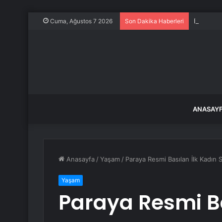
Ece Üner
Cuma, Ağustos 7 2026
Son Dakika Haberleri
ANASAY
Anasayfa
/
Yaşam
/
Paraya Resmi Basılan İlk Kadın
Yaşam
Paraya Resmi Ba