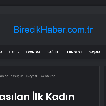
, Gökhan Özoğuz, Öykü Serter’in savunmaları aynı
FA
HABER
EKONOMI
SAĞLIK
TEKNOLOJI
YAŞAM
 Sabiha Tansuğ’un Hikayesi – Webtekno
sılan İlk Kadın