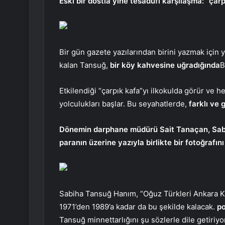
Eski bir dostla yine tesadüfi karşılaşma: “çar
Bir gün gazete yazılarından birini yazmak için y
kalan Tansuğ,
bir köy kahvesine uğradığında
B
Etkilendiği “çarpık kafa”yı ilkokulda görür ve 
yolculukları başlar. Bu seyahatlerde,
farklı ve 
Dönemin darphane müdürü Sait Tanaçan, Sabih
paranın üzerine yazıyla birlikte bir fotoğrafın
Sabiha Tansuğ Hanım, “Oğuz Türkleri Ankara K
1971’den 1989’a kadar da bu şekilde kalacak.
po
Tansuğ minnettarlığını şu sözlerle dile getiriyo