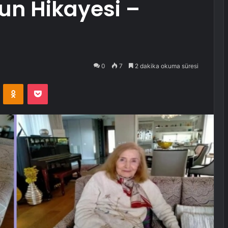
un Hikayesi –
0
7
2 dakika okuma süresi
VKontakte
Odnoklassniki
Pocket