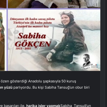
ok özen gösterdiği Anadolu şapkasıyla 50 kuruş
ın yüzü
parlıyordu. Bu kişi Sabiha Tansuğ’un obur biri
ve başarıları ile.
harika işler yapmak
Sabiha
Tansuğ’un