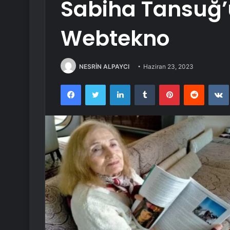
Sabiha Tansuğ’
Webtekno
NESRİN ALPAYCI
Haziran 23, 2023
Facebook
Twitter
LinkedIn
Tumblr
Pinterest
Reddit