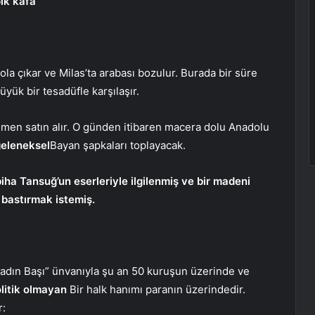
pık kafa”
ola çıkar ve Milas’ta arabası bozulur. Burada bir süre
üyük bir tesadüfle karşılaşır.
hemen satın alır. O günden itibaren macera dolu Anadolu
geleneksel
Bayan şapkaları toplayacak.
a Tansuğ’un eserleriyle ilgilenmiş ve bir madeni
ı bastırmak istemiş.
adın Başı” ünvanıyla şu an 50 kuruşun üzerinde ve
litik olmayan
Bir halk hanımı paranın üzerindedir.
r: