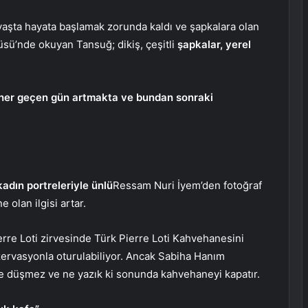
yaşta hayata başlamak zorunda kaldı ve şapkalara olan
üsü’nde okuyan Tansuğ; dikiş, çeşitli
şapkalar, yerel
ı her geçen gün artmakta ve bundan sonraki
adın portreleriyle ünlü
Ressam Nuri İyem’den fotoğraf
 olan ilgisi artar.
ierre Loti zirvesinde Türk Pierre Loti Kahvehanesini
ezervasyonla oturulabiliyor. Ancak Sabiha Hanım
şine düşmez ve ne yazık ki sonunda kahvehaneyi kapatır.