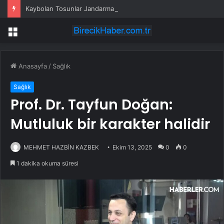
Kaybolan Tosunlar Jandarma Tarafından Bulundu
Menü
Anasayfa
/
Sağlık
Sağlık
Prof. Dr. Tayfun Doğan:
Mutluluk bir karakter halidir
MEHMET HAZBİN KAZBEK
Ekim 13, 2025
0
0
1 dakika okuma süresi