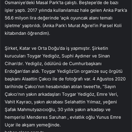
Osmaniye’deki Masal Park’ta çalıştı. Beştepe’de de bazı
işler yaptı. 2017 yılında kullanılamaz hale gelen Anka Park’a
56.6 milyon lira değerinde ‘açık oyuncak alanı temalı
işletme’ yaptırıldı. (Anka Park’ı Murat Ağırel’in Parsel Koli
kitabından öğrendim).
Şirket, Katar ve Orta Doğu’da iş yapmıştır. Şirketin
kurucuları Toygar Yedigöz, Suphi Aydıner ve Sinan
Cihan’dır. Yedigöz, ödülünü de Cumhurbaşkanı
Erdoğan’dan aldı. Toygar Yedigöz’ün organize suç örgütü
başkanı Alaattin Çakıcı ile de fotoğrafı var. 4 Ağustos 2020
tarihinde Çakıcı’nın hesabından atılan tweet’te, “Sayın
Çakıcı’nın yakın arkadaşları Toygar Yedigöz, Emre Veri,
Vahit Kayracı, yakın akrabası Selahattin Yılmaz, yeğeni
Şafak Mahmutyazıcıoğlu, 30 yıllık yakın arkadaşı ve
hemşerisi Menderes Saruhan , evlatlık oğlu Yunus Emre
Uçar ile akşam yemeğinde.