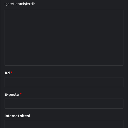
işaretlenmişlerdir
Y
o
r
u
m
*
Ad
*
E-posta
*
İnternet sitesi