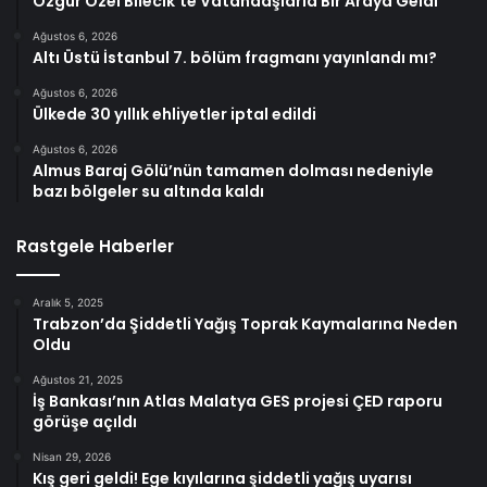
Özgür Özel Bilecik’te Vatandaşlarla Bir Araya Geldi
Ağustos 6, 2026
Altı Üstü İstanbul 7. bölüm fragmanı yayınlandı mı?
Ağustos 6, 2026
Ülkede 30 yıllık ehliyetler iptal edildi
Ağustos 6, 2026
Almus Baraj Gölü’nün tamamen dolması nedeniyle
bazı bölgeler su altında kaldı
Rastgele Haberler
Aralık 5, 2025
Trabzon’da Şiddetli Yağış Toprak Kaymalarına Neden
Oldu
Ağustos 21, 2025
İş Bankası’nın Atlas Malatya GES projesi ÇED raporu
görüşe açıldı
Nisan 29, 2026
Kış geri geldi! Ege kıyılarına şiddetli yağış uyarısı