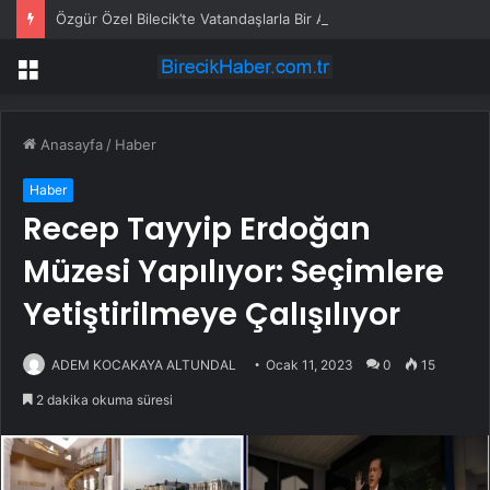
Özgür Özel Bilecik’te Vatandaşlarla Bir Araya Geldi
Menü
Anasayfa
/
Haber
Haber
Recep Tayyip Erdoğan
Müzesi Yapılıyor: Seçimlere
Yetiştirilmeye Çalışılıyor
ADEM KOCAKAYA ALTUNDAL
Ocak 11, 2023
0
15
2 dakika okuma süresi