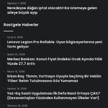
Ağustos 7, 2026
Neredeyse düğün iptal olacaktı! Kız istemeye gelen
aileye büyük ayıp
Rastgele Haberler
Ocak 9, 2026
Lenovo Legion Pro Rollable: Oyun bilgisayarlarına yeni
form geliyor
Şubat 20, 2026
Merkez Bankası: Konut Fiyat Endeksi Ocak Ayında Yıllık
Yüzde 27,7 Arttı
Mayıs 15, 2026
Erkan Baş: Tbmm, Yurttaşın Oyuyla Seçilmiş Bir Vekilin
‘Fiilen’ Rehin Tutulmasına Göz Yumamaz
Haziran 14, 2024
Yaz-Kış Saati Uygulaması İlk Defa Nasıl Ortaya Çıktı?
(Dezavantajları Yüzünden Kullanmayan Ülkeler Var!)
Temmuz 16, 2026