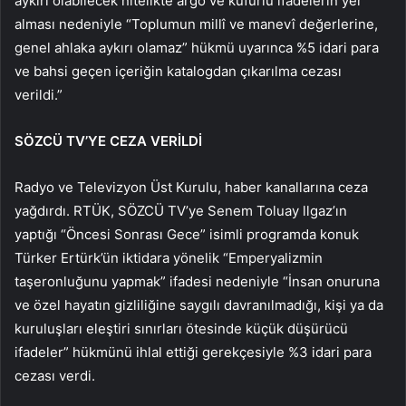
aykırı olabilecek nitelikte argo ve küfürlü ifadelerin yer
alması nedeniyle “Toplumun millî ve manevî değerlerine,
genel ahlaka aykırı olamaz” hükmü uyarınca %5 idari para
ve bahsi geçen içeriğin katalogdan çıkarılma cezası
verildi.”
SÖZCÜ TV’YE CEZA VERİLDİ
Radyo ve Televizyon Üst Kurulu, haber kanallarına ceza
yağdırdı. RTÜK, SÖZCÜ TV’ye Senem Toluay llgaz’ın
yaptığı “Öncesi Sonrası Gece” isimli programda konuk
Türker Ertürk’ün iktidara yönelik “Emperyalizmin
taşeronluğunu yapmak” ifadesi nedeniyle “İnsan onuruna
ve özel hayatın gizliliğine saygılı davranılmadığı, kişi ya da
kuruluşları eleştiri sınırları ötesinde küçük düşürücü
ifadeler” hükmünü ihlal ettiği gerekçesiyle %3 idari para
cezası verdi.