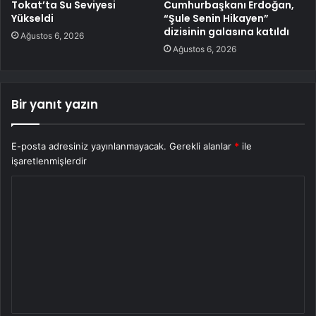
Tokat’ta Su Seviyesi
Cumhurbaşkanı Erdoğan,
Yükseldi
“Şule Senin Hikayen”
dizisinin galasına katıldı
Ağustos 6, 2026
Ağustos 6, 2026
Bir yanıt yazın
E-posta adresiniz yayınlanmayacak.
Gerekli alanlar
*
ile
işaretlenmişlerdir
Y
o
r
u
m
*