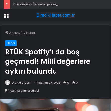
Yılın düğünü İtalya’da gerçekleşti: Ünlü iş insanı oğlu için servetini ortaya koydu
Menü
Anasayfa
/
Haber
Haber
RTÜK Spotify’ı da boş
geçmedi! Milli değerlere
aykırı bulundu
DİLAN BİÇER
Haziran 27, 2025
0
0
1 dakika okuma süresi