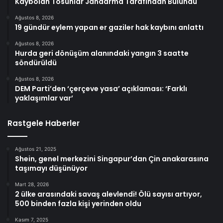
Kaybolan Tosunlar Jandarma Tarafından Bulundu
Ağustos 8, 2026
19 gündür eylem yapan er gaziler hak kaybını anlattı
Ağustos 8, 2026
Hurda geri dönüşüm alanındaki yangın 3 saatte
söndürüldü
Ağustos 8, 2026
DEM Parti’den ‘çerçeve yasa’ açıklaması: ‘Farklı
yaklaşımlar var’
Rastgele Haberler
Ağustos 21, 2025
Shein, genel merkezini Singapur’dan Çin anakarasına
taşımayı düşünüyor
Mart 28, 2026
2 ülke arasındaki savaş alevlendi! Ölü sayısı artıyor,
500 binden fazla kişi yerinden oldu
Kasım 7, 2025