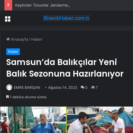
Kaybolan Tosunlar Jandarma Tarafından Bulundu
Menü
Anasayfa
/
Haber
Haber
Samsun’da Balıkçılar Yeni
Balık Sezonuna Hazırlanıyor
EMRE BARIŞAN
Ağustos 14, 2023
0
7
1 dakika okuma süresi