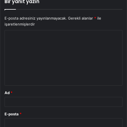
Bir yanıt yazın
E-posta adresiniz yayınlanmayacak.
Gerekli alanlar
*
ile
işaretlenmişlerdir
Y
o
r
u
m
*
Ad
*
E-posta
*