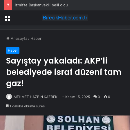
İzmit’te Başkanvekili belli oldu
Menü
Anasayfa
/
Haber
Haber
Sayıştay yakaladı: AKP’li
belediyede israf düzeni tam
gaz!
MEHMET HAZBİN KAZBEK
Kasım 15, 2025
0
0
1 dakika okuma süresi