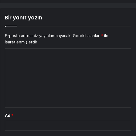
Bir yanıt yazın
E-posta adresiniz yayınlanmayacak.
Gerekli alanlar
*
ile
işaretlenmişlerdir
Y
o
r
u
m
*
Ad
*