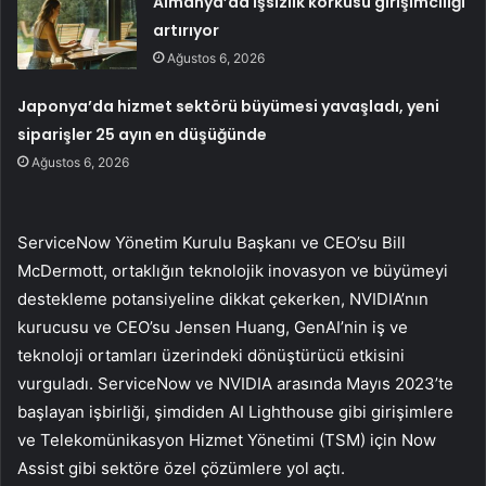
Almanya’da işsizlik korkusu girişimciliği
artırıyor
Ağustos 6, 2026
Japonya’da hizmet sektörü büyümesi yavaşladı, yeni
siparişler 25 ayın en düşüğünde
Ağustos 6, 2026
ServiceNow Yönetim Kurulu Başkanı ve CEO’su Bill
McDermott, ortaklığın teknolojik inovasyon ve büyümeyi
destekleme potansiyeline dikkat çekerken, NVIDIA’nın
kurucusu ve CEO’su Jensen Huang, GenAI’nin iş ve
teknoloji ortamları üzerindeki dönüştürücü etkisini
vurguladı. ServiceNow ve NVIDIA arasında Mayıs 2023’te
başlayan işbirliği, şimdiden AI Lighthouse gibi girişimlere
ve Telekomünikasyon Hizmet Yönetimi (TSM) için Now
Assist gibi sektöre özel çözümlere yol açtı.