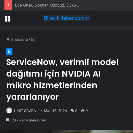
Ece Üner, Gökhan Özoğuz, Öykü Serter’in savunmaları aynı
Menü
Anasayfa
/
İş
İş
ServiceNow, verimli model
dağıtımı için NVIDIA AI
mikro hizmetlerinden
yararlanıyor
ÜMİT SAVĞA
Mart 18, 2024
0
0
1 dakika okuma süresi