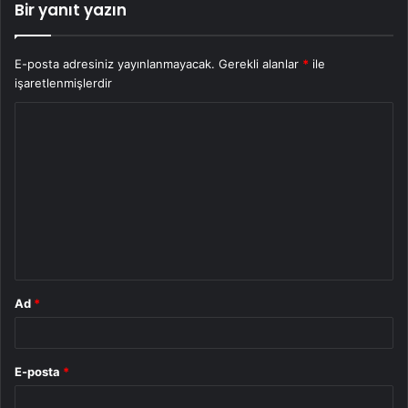
Bir yanıt yazın
E-posta adresiniz yayınlanmayacak.
Gerekli alanlar
*
ile
işaretlenmişlerdir
Y
o
r
u
m
*
Ad
*
E-posta
*