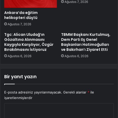
Ağustos 7, 2026
Ankara’da eğitim
helikopteri düştü
Ağustos 7, 2026
Tgc: Alican Uludağ’ın
TBMM Başkanı Kurtulmuş,
Gözaltına Alınmasını
Dem Parti Eş Genel
Kaygıyla Karşılıyor, Özgür
Başkanları Hatimoğulları
Bırakılmasını İstiyoruz
ve Bakırhan’ı Ziyaret Etti
Ağustos 6, 2026
Ağustos 6, 2026
Bir yanıt yazın
E-posta adresiniz yayınlanmayacak.
Gerekli alanlar
*
ile
işaretlenmişlerdir
Y
o