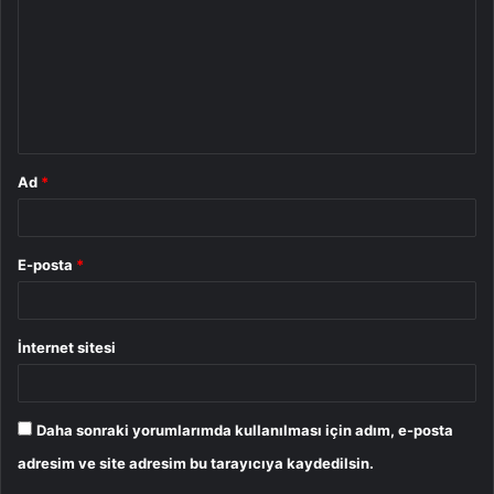
r
u
m
*
Ad
*
E-posta
*
İnternet sitesi
Daha sonraki yorumlarımda kullanılması için adım, e-posta
adresim ve site adresim bu tarayıcıya kaydedilsin.