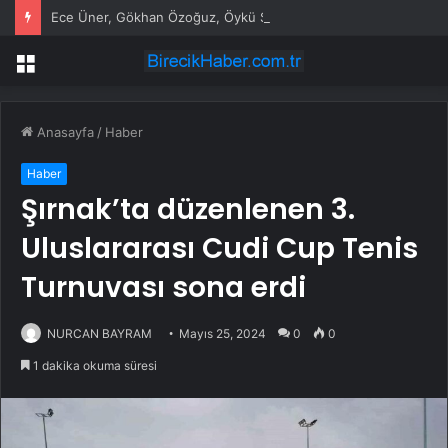
Ece Üner, Gökhan Özoğuz, Öykü Serter’in savunmaları aynı
Menü
Anasayfa
/
Haber
Haber
Şırnak’ta düzenlenen 3.
Uluslararası Cudi Cup Tenis
Turnuvası sona erdi
NURCAN BAYRAM
Mayıs 25, 2024
0
0
1 dakika okuma süresi