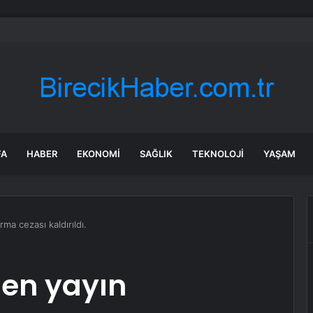
, Gökhan Özoğuz, Öykü Serter’in savunmaları aynı
FA
HABER
EKONOMI
SAĞLIK
TEKNOLOJI
YAŞAM
ma cezası kaldırıldı.
ilen yayın