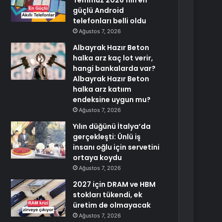
Temmuz 2026’nın en
güçlü Android
telefonları belli oldu
Ağustos 7, 2026
Albayrak Hazır Beton
halka arz kaç lot verir,
hangi bankalarda var?
Albayrak Hazır Beton
halka arz katıım
endeksine uygun mu?
Ağustos 7, 2026
Yılın düğünü İtalya’da
gerçekleşti: Ünlü iş
insanı oğlu için servetini
ortaya koydu
Ağustos 7, 2026
2027 için DRAM ve HBM
stokları tükendi, ek
üretim de olmayacak
Ağustos 7, 2026