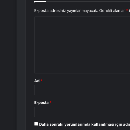
E-posta adresiniz yayınlanmayacak.
Gerekli alanlar
*
i
Y
o
r
u
m
*
Ad
*
E-posta
*
Daha sonraki yorumlarımda kullanılması için adı