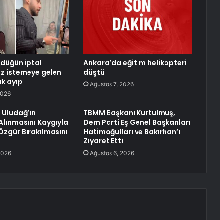
düğün iptal
Ankara’da eğitim helikopteri
Kız istemeye gelen
düştü
ük ayıp
Ağustos 7, 2026
2026
n Uludağ’ın
TBMM Başkanı Kurtulmuş,
Alınmasını Kaygıyla
Dem Parti Eş Genel Başkanları
 Özgür Bırakılmasını
Hatimoğulları ve Bakırhan’ı
Ziyaret Etti
2026
Ağustos 6, 2026