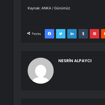
Kaynak: ANKA / Günümüz
Facebook
Twitter
LinkedIn
Tumblr
Pint
Paylaş
NESRİN ALPAYCI