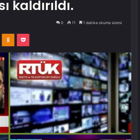
 kaldırıldı.
0
11
1 dakika okuma süresi
VKontakte
Odnoklassniki
Pocket