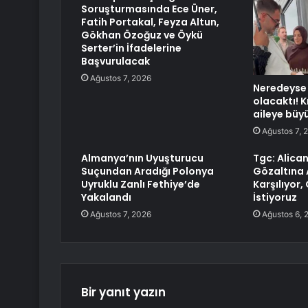
Soruşturmasında Ece Üner,
Fatih Portakal, Feyza Altun,
Gökhan Özoğuz ve Öykü
Serter’in İfadelerine
Başvurulacak
Ağustos 7, 2026
Neredeyse 
olacaktı! 
aileye büy
Ağustos 7, 
Almanya’nın Uyuşturucu
Tgc: Alica
Suçundan Aradığı Polonya
Gözaltına 
Uyruklu Zanlı Fethiye’de
Karşılıyor,
Yakalandı
İstiyoruz
Ağustos 7, 2026
Ağustos 6, 
Bir yanıt yazın