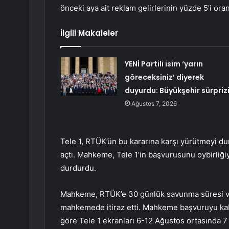
önceki aya ait reklam gelirlerinin yüzde 5’i ora
İlgili Makaleler
YENİ Partili isim ‘yarın
göreceksiniz’ diyerek
duyurdu: Büyükşehir sürpriz
Ağustos 7, 2026
Tele 1, RTÜK’ün bu kararına karşı yürütmeyi d
açtı. Mahkeme, Tele 1’in başvurusunu oybirliği
durdurdu.
Mahkeme, RTÜK’e 30 günlük savunma süresi ve
mahkemede itiraz etti. Mahkeme başvuruyu kab
göre Tele 1 ekranları 6-12 Ağustos ortasında 7 