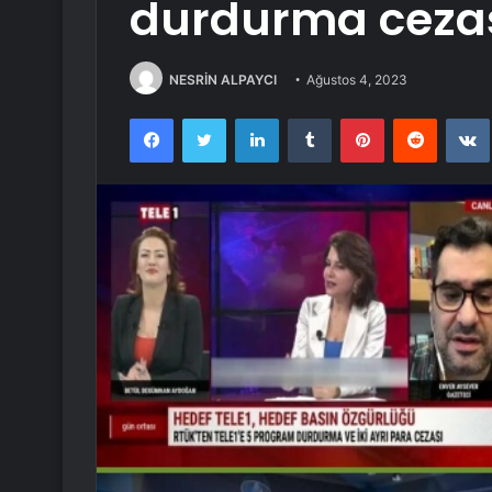
durdurma cezası
NESRİN ALPAYCI
Ağustos 4, 2023
Facebook
Twitter
LinkedIn
Tumblr
Pinterest
Reddit