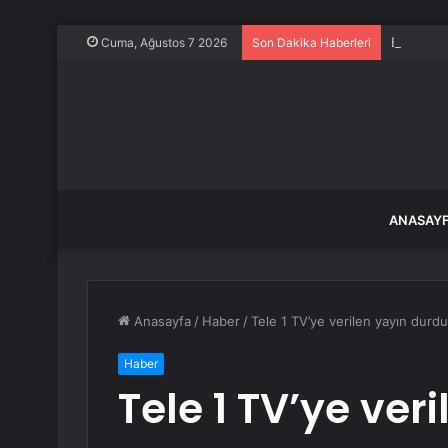
Ece Üner
Cuma, Ağustos 7 2026
Son Dakika Haberleri
ANASAY
Anasayfa
/
Haber
/
Tele 1 TV’ye verilen yayın durdur
Haber
Tele 1 TV’ye ver