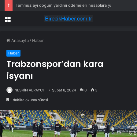
Temmuz ayı doğum yardımı ödemeleri hesaplara yatırıldı
Menü
Anasayfa
/
Haber
Haber
Trabzonspor’dan kara
isyanı
NESRİN ALPAYCI
Şubat 8, 2024
0
3
1 dakika okuma süresi