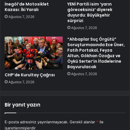
İnegöl’de Motosiklet
YENİ Partili isim ‘yarın
Kazası: İki Yaralı
göreceksiniz’ diyerek
duyurdu: Büyükşehir
Ağustos 7, 2026
sürprizi
Ağustos 7, 2026
“Ahbaplar Suç Örgütü”
Soruşturmasında Ece Üner,
Fatih Portakal, Feyza
Altun, Gökhan Özoğuz ve
Öykü Serter’in İfadelerine
Başvurulacak
Ağustos 7, 2026
CHP’de Kurultay Çağrısı
Ağustos 7, 2026
Bir yanıt yazın
E-posta adresiniz yayınlanmayacak.
Gerekli alanlar
*
ile
işaretlenmişlerdir