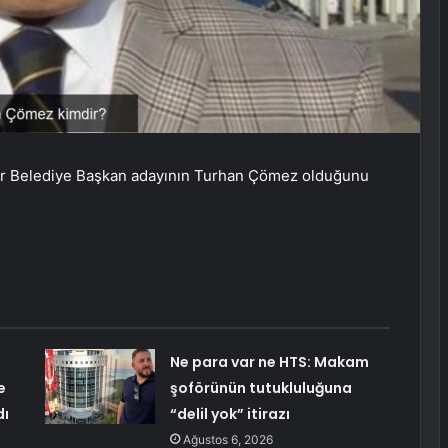
esir Belediye Başkan adayının Turhan Çömez olduğunu
Ne para var ne HTS: Makam
e
şoförünün tutukluluğuna
dı
“delil yok” itirazı
Ağustos 6, 2026