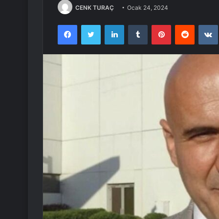
CENK TURAÇ
Ocak 24, 2024
Facebook
Twitter
LinkedIn
Tumblr
Pinterest
Reddit