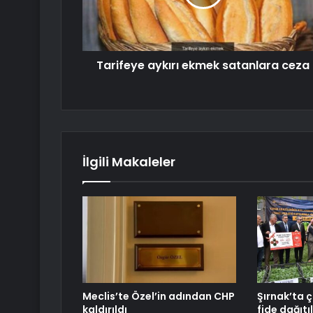
Tarifeye aykırı ekmek satanlara ceza
İlgili Makaleler
Meclis’te Özel’in adından CHP
Şırnak’ta ç
kaldırıldı
fide dağıtı