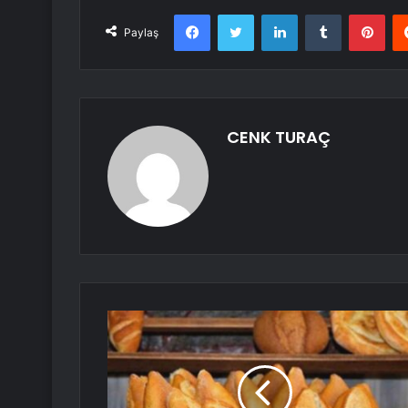
Facebook
Twitter
LinkedIn
Tumblr
Pint
Paylaş
CENK TURAÇ