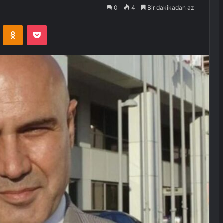
0
4
Bir dakikadan az
VKontakte
Odnoklassniki
Pocket