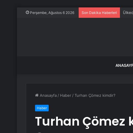
Ülkede
Perşembe, Ağustos 6 2026
Son Dakika Haberleri
ANASAY
Anasayfa
/
Haber
/
Turhan Çömez kimdir?
Haber
Turhan Çömez k