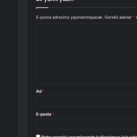
E-posta adresiniz yayınlanmayacak.
Gerekli alanlar
*
i
Y
o
r
u
m
*
Ad
*
E-posta
*