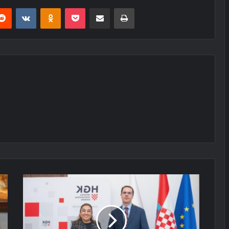
erest
Reddit
VKontakte
Odnoklassniki
Pocket
E-Posta ile paylaş
Yazdır