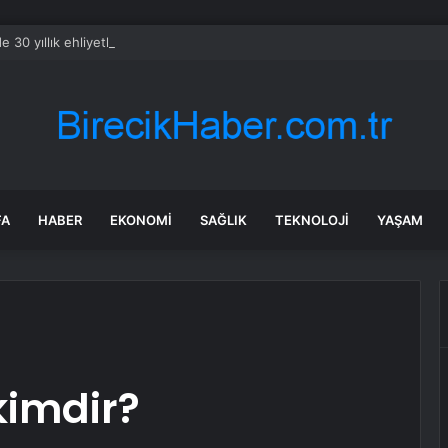
 30 yıllık ehliyetler iptal edildi
FA
HABER
EKONOMI
SAĞLIK
TEKNOLOJI
YAŞAM
imdir?