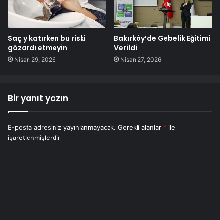
Saç yıkatırken bu riski
Bakırköy’de Gebelik Eğitimi
gözardı etmeyin
Verildi
Nisan 29, 2026
Nisan 27, 2026
Bir yanıt yazın
E-posta adresiniz yayınlanmayacak.
Gerekli alanlar
*
ile
işaretlenmişlerdir
Y
o
r
u
m