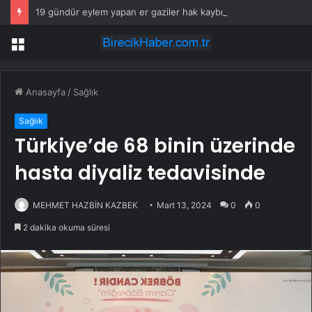
19 gündür eylem yapan er gaziler hak kaybını anlattı
Menü
Anasayfa
/
Sağlık
Sağlık
Türkiye’de 68 binin üzerinde
hasta diyaliz tedavisinde
MEHMET HAZBİN KAZBEK
Mart 13, 2024
0
0
2 dakika okuma süresi