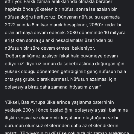
ettiriyor. Farklı zaman aralıklarında olmakla beraber
hepimiz önce yükselen bir nüfus, sonra ise azalan bir
nüfusa doğru ilerliyoruz. Dünyanın nüfusu şu aşamada
2022 yılında 8 milyar olarak hesaplandı, 2080’e kadar bu
oran artmaya devam edecek. 2080 döneminde 10 milyara
eriştikten sonra şu anki hesaplamalar üzerinden bu
nüfusun bir süre devam etmesi bekleniyor.
‘Doğurganlığımız azalıyor fakat hala büyümeye devam
ediyoruz’ diyoruz bunun da sebebi aslında doğurganlığın
yüksek olduğu dönemden getirdiğimiz genç nüfusun hala
orta yaş grubu olarak sürmesi. Nüfusun azalması için
dolayısıyla biraz daha zamana ihtiyacımız var.”
Yüksel, Batı Avrupa ülkelerinde yaşlanma paterninin
yaklaşık 200 yıl önce başladığını, dolayısıyla yaşlı bakımına
ilişkin sosyal ve ekonomik koşulların oluştuğunu ve bu
durumun olumsuz etkilerinden daha az etkilendiklerini
anlattı. Türkiye’nin bu düşüşe çok hızlı bir zaman aralığında