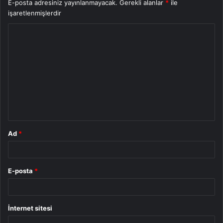
E-posta adresiniz yayınlanmayacak.
Gerekli alanlar
*
ile
işaretlenmişlerdir
Y
o
r
u
m
*
Ad
*
E-posta
*
İnternet sitesi