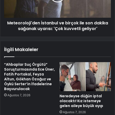
Meteoroloji'den İstanbul ve birçok ile son dakika
sağanak uyarısı: 'Çok kuvvetli geliyor'
İlgili Makaleler
“Ahbaplar Suç Örgütü”
Soruşturmasında Ece Üner,
Fatih Portakal, Feyza
Altun, Gökhan Özoğuz ve
Öykü Serter’in İfadelerine
Başvurulacak
Ağustos 7, 2026
Neredeyse düğün iptal
olacaktı! Kız istemeye
gelen aileye büyük ayıp
Ağustos 7, 2026