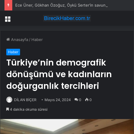
Ece Üner, Gökhan Özoğuz, Öykü Serter’in savunmaları aynı
Menü
Anasayfa
/
Haber
Haber
Türkiye’nin demografik
dönüşümü ve kadınların
doğurganlık tercihleri
DİLAN BİÇER
Mayıs 24, 2024
0
0
4 dakika okuma süresi