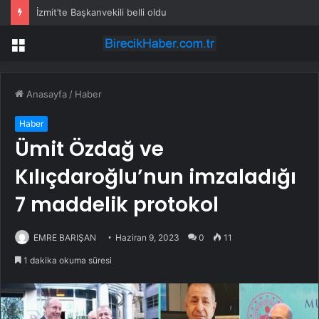
İzmit’te Başkanvekili belli oldu
Menü
Anasayfa
/
Haber
Haber
Ümit Özdağ ve
Kılıçdaroğlu’nun imzaladığı
7 maddelik protokol
EMRE BARIŞAN
Haziran 9, 2023
0
11
1 dakika okuma süresi