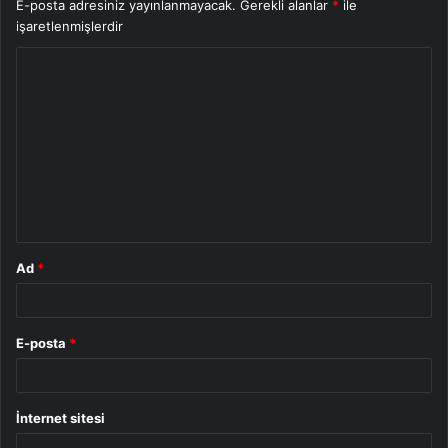
E-posta adresiniz yayınlanmayacak.
Gerekli alanlar
*
ile
işaretlenmişlerdir
Y
o
r
u
m
*
Ad
*
E-posta
*
İnternet sitesi