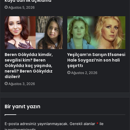
Kaya’dan ilk açıklama
Ağustos 5, 2026
Beren Gökyıldız kimdir,
Yeşilçam’ın Sarışın Efsanesi
sevgilisi kim? Beren
Hale Soygazi’nin son hali
Gökyıldız kaç yaşında,
şaşırttı
nereli? Beren Gökyıldız
Ağustos 2, 2026
dizileri!
Ağustos 3, 2026
Bir yanıt yazın
E-posta adresiniz yayınlanmayacak.
Gerekli alanlar
*
ile
işaretlenmişlerdir