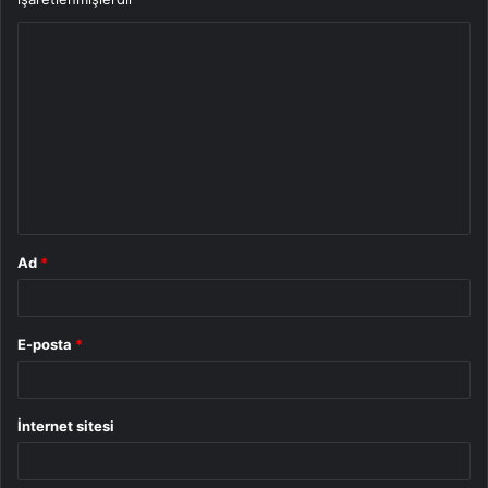
Y
o
r
u
m
*
Ad
*
E-posta
*
İnternet sitesi