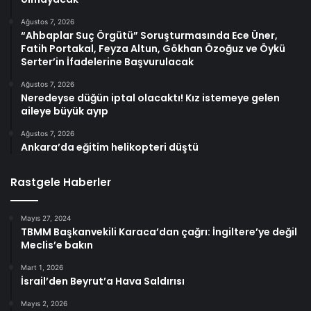
Ağustos 7, 2026
“Ahbaplar Suç Örgütü” Soruşturmasında Ece Üner,
Fatih Portakal, Feyza Altun, Gökhan Özoğuz ve Öykü
Serter’in İfadelerine Başvurulacak
Ağustos 7, 2026
Neredeyse düğün iptal olacaktı! Kız istemeye gelen
aileye büyük ayıp
Ağustos 7, 2026
Ankara’da eğitim helikopteri düştü
Rastgele Haberler
Mayıs 27, 2024
TBMM Başkanvekili Karaca’dan çağrı: İngiltere’ye değil
Meclis’e bakın
Mart 1, 2026
İsrail’den Beyrut’a Hava Saldırısı
Mayıs 2, 2026