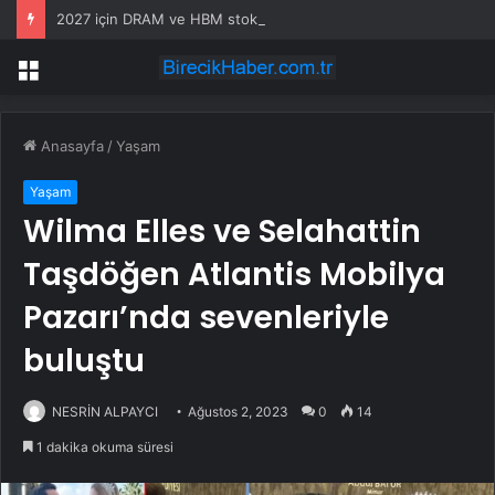
2027 için DRAM ve HBM stokları tükendi, ek üretim de olmayacak
Menü
Anasayfa
/
Yaşam
Yaşam
Wilma Elles ve Selahattin
Taşdöğen Atlantis Mobilya
Pazarı’nda sevenleriyle
buluştu
NESRİN ALPAYCI
Ağustos 2, 2023
0
14
1 dakika okuma süresi