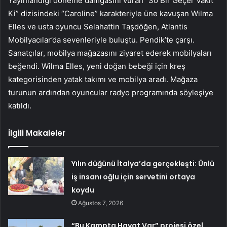
Yayınlandığı döneme damgasını vuran “So Bir Geçer Vakit
Ki” dizisindeki “Caroline” karakteriyle üne kavuşan Wilma
Elles ve usta oyuncu Selahattin Taşdöğen, Atlantis
Mobilyacılar’da sevenleriyle buluştu. Pendik’te çarşı.
Sanatçılar, mobilya mağazasını ziyaret ederek mobilyaları
beğendi. Wilma Elles, yeni doğan bebeği için kreş
kategorisinden yatak takımı ve mobilya aradı. Mağaza
turunun ardından oyuncular radyo programında söyleşiye
katıldı.
İlgili Makaleler
Yılın düğünü İtalya’da gerçekleşti: Ünlü
iş insanı oğlu için servetini ortaya
koydu
Ağustos 7, 2026
“Bu Kampta Hayat Var” projesi özel