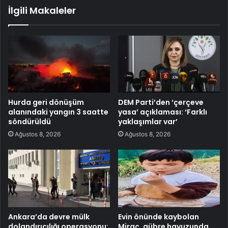
İlgili Makaleler
Hurda geri dönüşüm
DEM Parti’den ‘çerçeve
alanındaki yangın 3 saatte
yasa’ açıklaması: ‘Farklı
söndürüldü
yaklaşımlar var’
Ağustos 8, 2026
Ağustos 8, 2026
Ankara’da devre mülk
Evin önünde kaybolan
dolandırıcılığı operasyonu:
Miraç, gübre havuzunda