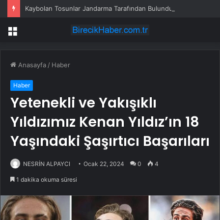
Kaybolan Tosunlar Jandarma Tarafından Bulundu
Menü
Anasayfa
/
Haber
Haber
Yetenekli ve Yakışıklı
Yıldızımız Kenan Yıldız’ın 18
Yaşındaki Şaşırtıcı Başarıları
NESRİN ALPAYCI
Ocak 22, 2024
0
4
1 dakika okuma süresi