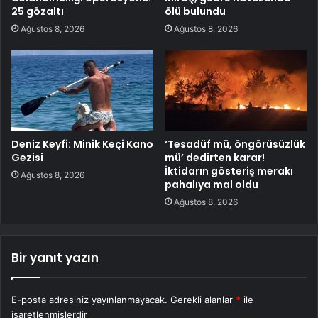
25 gözaltı
ölü bulundu
Ağustos 8, 2026
Ağustos 8, 2026
Deniz Keyfi: Minik Keçi Kano
‘Tesadüf mü, öngörüsüzlük
Gezisi
mü’ dedirten karar!
İktidarın gösteriş merakı
Ağustos 8, 2026
pahalıya mal oldu
Ağustos 8, 2026
Bir yanıt yazın
E-posta adresiniz yayınlanmayacak.
Gerekli alanlar
*
ile
işaretlenmişlerdir