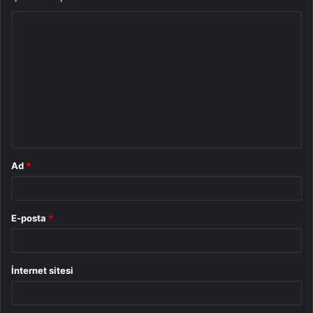
Y
o
r
u
m
*
Ad
*
E-posta
*
İnternet sitesi