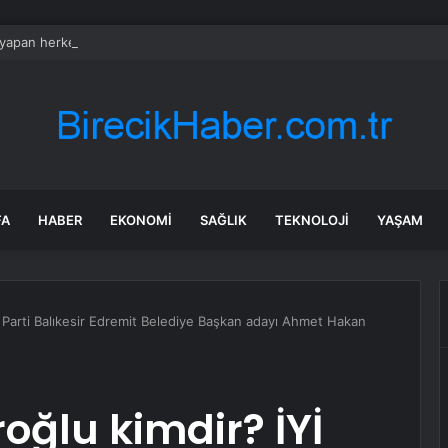
 yapan herkesi ilgilendiriyor: 1 Ağustos’ta tüm dijital kurallar değişiyor
FA
HABER
EKONOMI
SAĞLIK
TEKNOLOJI
YAŞAM
 Parti Balıkesir Edremit Belediye Başkan adayı Ahmet Hakan
ğlu kimdir? İYİ