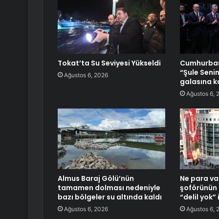
Tokat’ta Su Seviyesi Yükseldi
Cumhurbaş
“Şule Senin
Ağustos 6, 2026
galasına ka
Ağustos 6, 
Almus Baraj Gölü’nün
Ne para va
tamamen dolması nedeniyle
şoförünün 
bazı bölgeler su altında kaldı
“delil yok” 
Ağustos 6, 2026
Ağustos 6, 