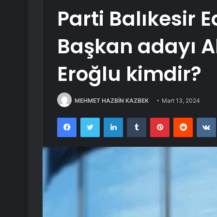
Parti Balıkesir 
Başkan adayı 
Eroğlu kimdir?
MEHMET HAZBİN KAZBEK
Mart 13, 2024
Facebook
Twitter
LinkedIn
Tumblr
Pinterest
Reddit