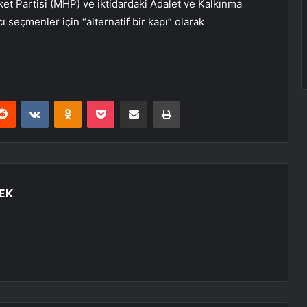
ket Partisi (MHP) ve iktidardaki Adalet ve Kalkınma
 seçmenler için “alternatif bir kapı” olarak
erest
Reddit
VKontakte
Odnoklassniki
Pocket
E-Posta ile paylaş
Yazdır
EK