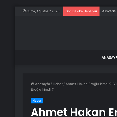
Alışveriş
Cuma, Ağustos 7 2026
Son Dakika Haberleri
ANASAY
Anasayfa
/
Haber
/
Ahmet Hakan Eroğlu kimdir? İYİ
Eroğlu kimdir?
Haber
Ahmet Hakan Ero