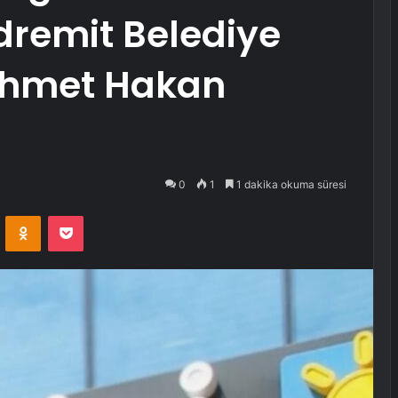
Edremit Belediye
Ahmet Hakan
0
1
1 dakika okuma süresi
VKontakte
Odnoklassniki
Pocket