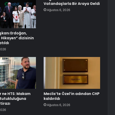
Vatandaşlarla Bir Araya Geldi
Ağustos 6, 2026
kanı Erdoğan,
 Hikayen” dizisinin
tıldı
2026
r ne HTS: Makam
Meclis’te Özel’in adından CHP
tutukluluğuna
kaldırıldı
itirazı
Ağustos 6, 2026
2026