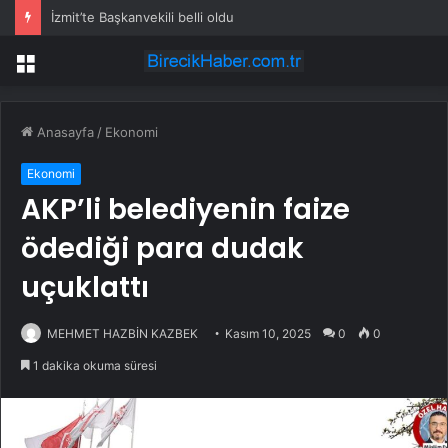
İzmit’te Başkanvekili belli oldu
Menü
Anasayfa
/
Ekonomi
Ekonomi
AKP’li belediyenin faize
ödediği para dudak
uçuklattı
MEHMET HAZBİN KAZBEK
Kasım 10, 2025
0
0
1 dakika okuma süresi