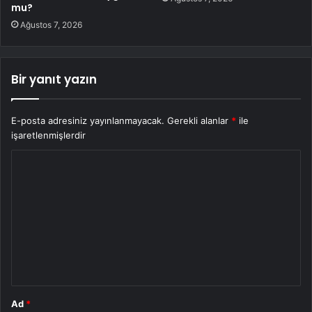
mu?
Ağustos 7, 2026
Bir yanıt yazın
E-posta adresiniz yayınlanmayacak.
Gerekli alanlar
*
ile
işaretlenmişlerdir
Y
o
r
u
m
*
Ad
*