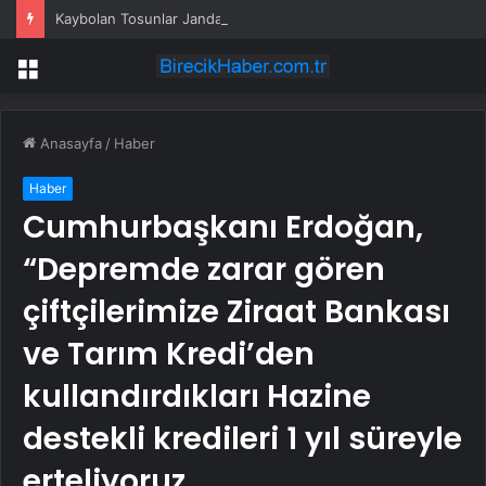
Kaybolan Tosunlar Jandarma Tarafından Bulundu
Menü
Anasayfa
/
Haber
Haber
Cumhurbaşkanı Erdoğan,
“Depremde zarar gören
çiftçilerimize Ziraat Bankası
ve Tarım Kredi’den
kullandırdıkları Hazine
destekli kredileri 1 yıl süreyle
erteliyoruz.