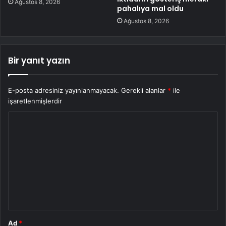
Ağustos 8, 2026
pahalıya mal oldu
Ağustos 8, 2026
Bir yanıt yazın
E-posta adresiniz yayınlanmayacak.
Gerekli alanlar
*
ile
işaretlenmişlerdir
Y
o
r
u
m
*
Ad
*