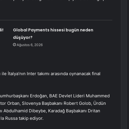
i!
Global Payments hissesi bugün neden
düşüyor?
Ağustos 6, 2026
le İtalya’nın Inter takımı arasında oynanacak final
a Cumhurbaşkanı Erdoğan, BAE Devlet Lideri Muhammed
ctor Orban, Slovenya Başbakanı Robert Golob, Ürdün
nı Abdulhamid Dibeybe, Karadağ Başbakanı Dritan
la Russa takip ediyor.