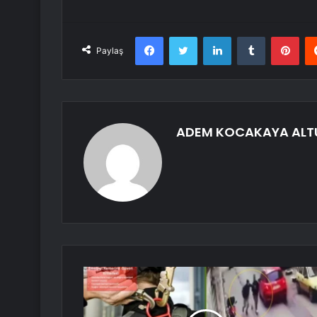
Facebook
Twitter
LinkedIn
Tumblr
Pint
Paylaş
ADEM KOCAKAYA ALT