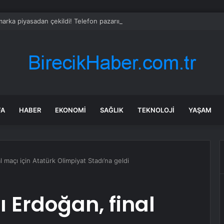
arka piyasadan çekildi! Telefon pazarında taşlar yerinden oynadı
FA
HABER
EKONOMI
SAĞLIK
TEKNOLOJI
YAŞAM
maçı için Atatürk Olimpiyat Stadı’na geldi
Erdoğan, final