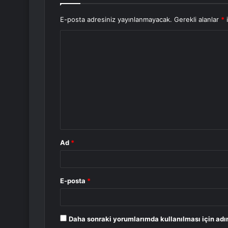
E-posta adresiniz yayınlanmayacak.
Gerekli alanlar
*
i
Y
o
r
u
m
*
Ad
*
E-posta
*
Daha sonraki yorumlarımda kullanılması için adı