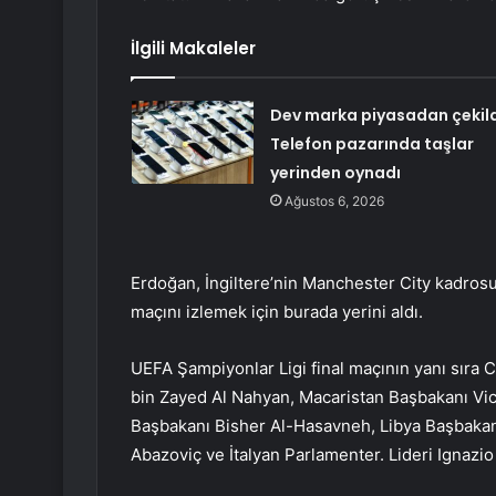
İlgili Makaleler
Dev marka piyasadan çekild
Telefon pazarında taşlar
yerinden oynadı
Ağustos 6, 2026
Erdoğan, İngiltere’nin Manchester City kadrosu i
maçını izlemek için burada yerini aldı.
UEFA Şampiyonlar Ligi final maçının yanı sır
bin Zayed Al Nahyan, Macaristan Başbakanı Vi
Başbakanı Bisher Al-Hasavneh, Libya Başbaka
Abazoviç ve İtalyan Parlamenter. Lideri Ignazio 