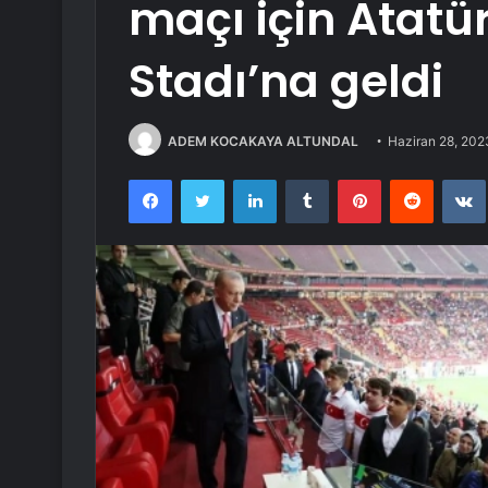
maçı için Atatü
Stadı’na geldi
ADEM KOCAKAYA ALTUNDAL
Haziran 28, 202
Facebook
Twitter
LinkedIn
Tumblr
Pinterest
Reddit