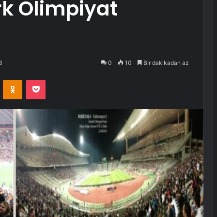
rk Olimpiyat
3
0
10
Bir dakikadan az
VKontakte
Odnoklassniki
Pocket