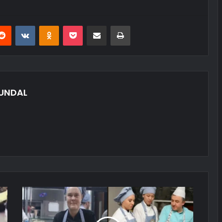
erest
Reddit
VKontakte
Odnoklassniki
Pocket
E-Posta ile paylaş
Yazdır
UNDAL