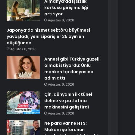
Almanya’da işsizlik
korkusu girişimciliği
artırıyor
Ağustos 6, 2026
Japonya’da hizmet sektörü büyümesi
yavaşladı, yeni siparişler 25 ayın en
düşüğünde
Ağustos 6, 2026
Annesi gibi Türkiye güzeli
olmak istiyordu: Ünlü
manken tıp dünyasına
adım attı
Ağustos 6, 2026
Çin, dünyanın ilk tünel
delme ve patlatma
makinesini geliştirdi
Ağustos 6, 2026
Ne para var ne HTS:
Makam şoförünün