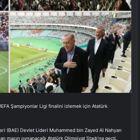
 Şampiyonlar Ligi finalini izlemek için Atatürk
leri (BAE) Devlet Lideri Muhammed bin Zayed Al Nahyan
an maçın oynanacağı Atatürk Olimpiyat Stadı’na geçti.