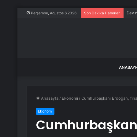
Dev m
Perşembe, Ağustos 6 2026
Son Dakika Haberleri
ANASAY
Anasayfa
/
Ekonomi
/
Cumhurbaşkanı Erdoğan, final 
Ekonomi
Cumhurbaşkanı 